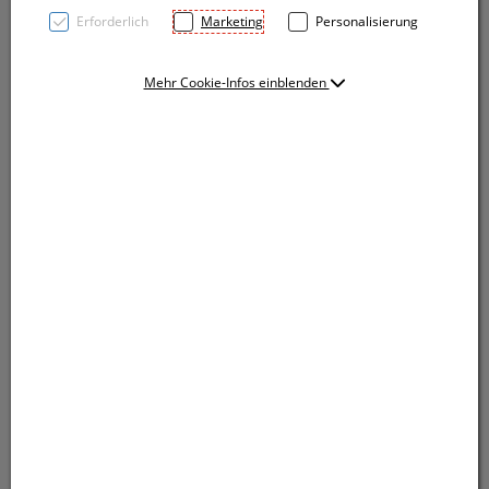
Erforderlich
Marketing
Personalisierung
Mehr Cookie-Infos einblenden
Automatikschirm mit 190T Pongeebespannung,
Fiberglasgestänge und Kunststoffgriff. Ihre Werbung
drucken wir auf ein Segment.
Automatikschirm mit 190T Pongeebespannung,
Fiberglasgestänge und Kunststoffgriff. Ihre Werbung
drucken wir auf ein Segment.