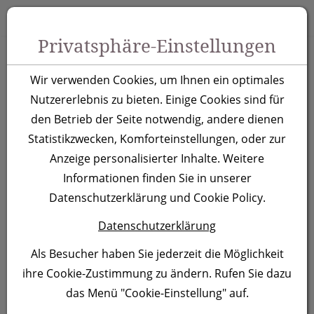
Zum Inhalt springen [AK + 0]
Zum Hauptmenü springen [AK + 1]
Zu Menüs Produkt-Kategorien / Kontakt springen [AK + 2]
Zu Menüs Mein Account, Warenkorb springen [AK + 3]
Zum "Barrierefreiheits-Menü" springen [AK + 4]
Zu den Inhalten im Fußbereich springen [AK + 5]
Toggle 
Produktsuche
Privatsphäre-Einstellungen
XL Automatikschirm
Wir verwenden Cookies, um Ihnen ein optimales
Paris, gelb
Nutzererlebnis zu bieten. Einige Cookies sind für
den Betrieb der Seite notwendig, andere dienen
Statistikzwecken, Komforteinstellungen, oder zur
Artikelnummer:
347208
Anzeige personalisierter Inhalte. Weitere
Informationen finden Sie in unserer
Datenschutzerklärung und Cookie Policy.
Datenschutzerklärung
Als Besucher haben Sie jederzeit die Möglichkeit
ihre Cookie-Zustimmung zu ändern. Rufen Sie dazu
das Menü "Cookie-Einstellung" auf.