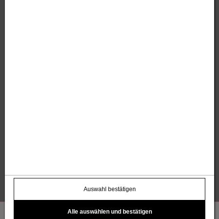
Sandholzer Werbung GmbH
Thomas und Anita Sandholzer
Altweg 13 | 6844 Altach |
+43 664 / 7500 98
43
|
werbung@sandholzer.cc
Kontakt
Datenschutz
Impressum
AGB
Widerrufsbelehrung
Barrierefreiheitserklärung
Kostenloser Infoletter
name@email.com >
Auswahl bestätigen
Alle auswählen und bestätigen