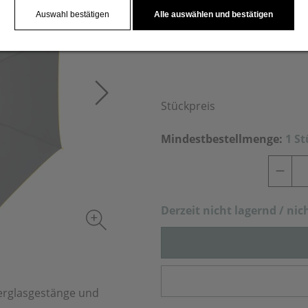
Auswahl bestätigen
Alle auswählen und bestätigen
Stückpreis
Mindestbestellmenge:
1 S
Derzeit nich
t lagernd / nic
erglasgestänge und