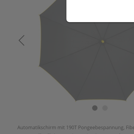
Automatikschirm mit 190T Pongeebespannung, Fib