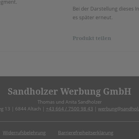
Segment.
Bei der Darstellung dieses In
es später erneut.
Produkt teilen
Sandholzer Werbung GmbH
Thomas und Anita Sandholzer
eg 13 | 6844 Altach |
+43 664 / 7500 98 43
|
werbung@sandholz
Widerrufsbelehrung
Barrierefreiheitserklärung