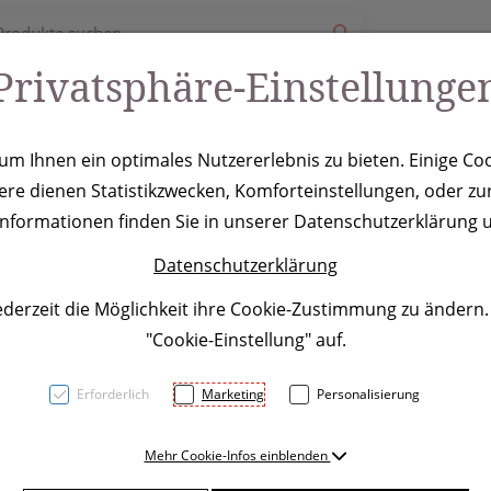
Privatsphäre-Einstellunge
ury
Werbeartikel
Leistungen
Coole Eventideen
m Ihnen ein optimales Nutzererlebnis zu bieten. Einige Coo
ere dienen Statistikzwecken, Komforteinstellungen, oder zur
kschirm Paris
 Informationen finden Sie in unserer Datenschutzerklärung u
Datenschutzerklärung
ederzeit die Möglichkeit ihre Cookie-Zustimmung zu ändern
"Cookie-Einstellung" auf.
Erforderlich
Marketing
Personalisierung
Automatikschirm mit 190T 
Mehr Cookie-Infos einblenden
Kunststoffgriff. Ihre Werbu