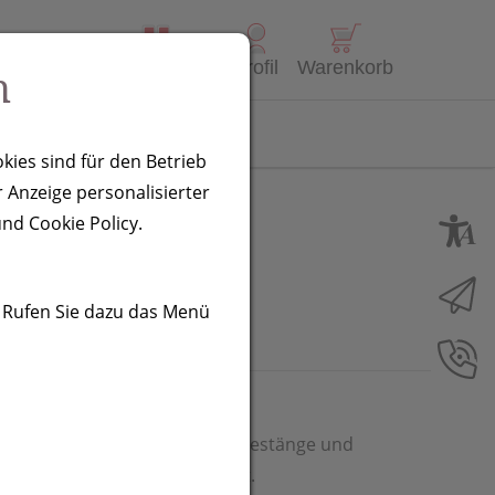
Alle Produkte
Profil
Warenkorb
n
Kontakt
kies sind für den Betrieb
 Anzeige personalisierter
nd Cookie Policy.
. Rufen Sie dazu das Menü
Pongeebespannung, Fiberglasgestänge und
ng drucken wir auf ein Segment.