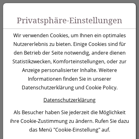
Zum Inhalt springen [AK + 0]
Zum Hauptmenü springen [AK + 1]
Zu Menüs Produkt-Kategorien / Kontakt springen [AK + 2]
Zu Menüs Mein Account, Warenkorb springen [AK + 3]
Zum "Barrierefreiheits-Menü" springen [AK + 4]
Zu den Inhalten im Fußbereich springen [AK + 5]
Toggle 
Produktsuche
Privatsphäre-Einstellungen
XL Automatikschirm
Wir verwenden Cookies, um Ihnen ein optimales
Limoges, rot
Nutzererlebnis zu bieten. Einige Cookies sind für
den Betrieb der Seite notwendig, andere dienen
Statistikzwecken, Komforteinstellungen, oder zur
Artikelnummer:
520005
Anzeige personalisierter Inhalte. Weitere
Informationen finden Sie in unserer
Datenschutzerklärung und Cookie Policy.
Datenschutzerklärung
Als Besucher haben Sie jederzeit die Möglichkeit
ihre Cookie-Zustimmung zu ändern. Rufen Sie dazu
das Menü "Cookie-Einstellung" auf.