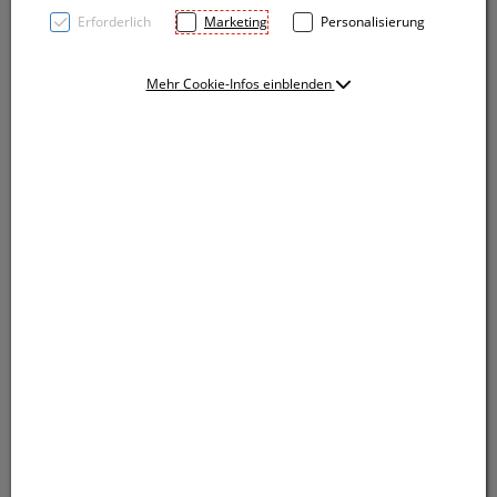
Erforderlich
Marketing
Personalisierung
Mehr Cookie-Infos einblenden
TOP PRICE! Der Regenschirm mit 170T
Polyesterbespannung, gebogenem Griff,
Metallgestänge und Automatiköffnung bietet die
ideale Plattform. Ihre Werbung drucken wir auf ein
Segment.
TOP PRICE! Der Regenschirm mit 170T
Polyesterbespannung, gebogenem Griff,