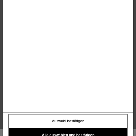
Sandholzer Werbung GmbH
Thomas und Anita Sandholzer
Altweg 13 | 6844 Altach |
+43 664 / 7500 98
43
|
werbung@sandholzer.cc
Kontakt
Datenschutz
Impressum
AGB
Widerrufsbelehrung
Barrierefreiheitserklärung
Kostenloser Infoletter
name@email.com >
Auswahl bestätigen
Alle auswählen und bestätigen