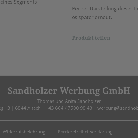
l eines Segments
Bei der Darstellung dieses In
es später erneut.
Produkt teilen
Sandholzer Werbung GmbH
Thomas und Anita Sandholzer
eg 13 | 6844 Altach |
+43 664 / 7500 98 43
|
werbung@sandholz
Widerrufsbelehrung
Barrierefreiheitserklärung