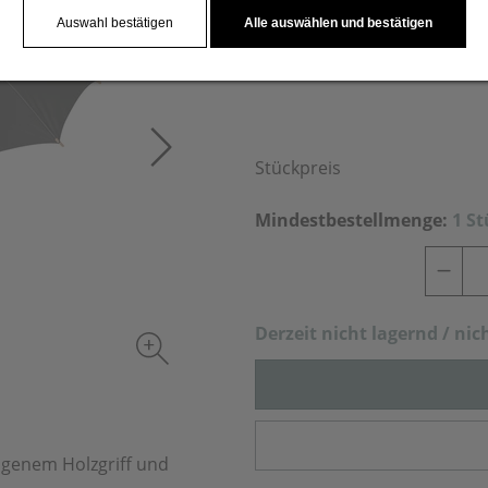
Auswahl bestätigen
Alle auswählen und bestätigen
Stückpreis
Mindestbestellmenge:
1 S
Derzeit nich
t lagernd / nic
ogenem Holzgriff und