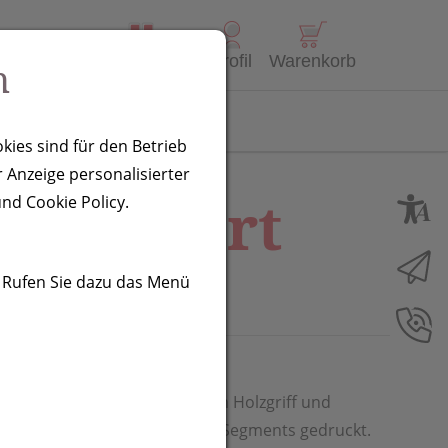
Alle Produkte
Profil
Warenkorb
n
Kontakt
kies sind für den Betrieb
 Anzeige personalisierter
Stockport
nd Cookie Policy.
. Rufen Sie dazu das Menü
90T Polyester mit gebogenem Holzgriff und
rd auf den unteren Teil eines Segments gedruckt.