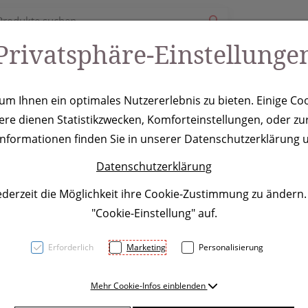
Privatsphäre-Einstellunge
ury
Werbeartikel
Leistungen
Coole Eventideen
m Ihnen ein optimales Nutzererlebnis zu bieten. Einige Coo
ere dienen Statistikzwecken, Komforteinstellungen, oder zur
kregenschirm 
 Informationen finden Sie in unserer Datenschutzerklärung u
Datenschutzerklärung
ederzeit die Möglichkeit ihre Cookie-Zustimmung zu ändern
"Cookie-Einstellung" auf.
Erforderlich
Marketing
Personalisierung
Automatikregenschirm aus 1
Mehr Cookie-Infos einblenden
Holzspitzen. Die Werbung wi