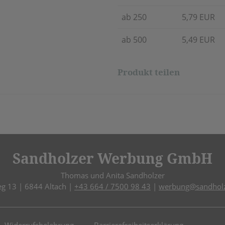
ab 250
5,79 EUR
ab 500
5,49 EUR
Produkt teilen
Sandholzer Werbung GmbH
Thomas und Anita Sandholzer
eg 13 | 6844 Altach |
+43 664 / 7500 98 43
|
werbung@sandholz