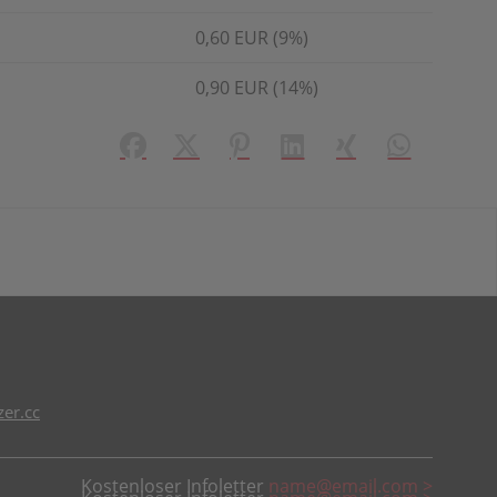
0,60 EUR (9%)
0,90 EUR (14%)
Facebook
X (#[creator\plugin\share\core\struct
Pinterest
LinkedIn
Xing
WhatsApp (#
er.cc
Kostenloser Infoletter
name@email.com >