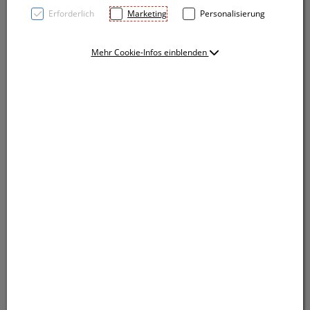
Erforderlich
Marketing
Personalisierung
Mehr Cookie-Infos einblenden
Wiederaufladbare (400 mAh) COB-Taschenlampe aus
Kunststoff mit zwei verschiedenen Leuchtmodi
(normal und blinkend) sowie einem einstellbaren
Fokus und einer weiteren Lampe am Griff. Inkl.
Ladekabel (USB- auf USB-C-Anschluss). Ihre Werbung
drucken wir auf die glatte Fläche am Schaft.