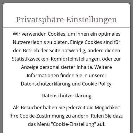
Zum Inhalt springen [AK + 0]
Zum Hauptmenü springen [AK + 1]
Zu Menüs Produkt-Kategorien / Kontakt springen [AK + 2]
Zu Menüs Mein Account, Warenkorb springen [AK + 3]
Zum "Barrierefreiheits-Menü" springen [AK + 4]
Zu den Inhalten im Fußbereich springen [AK + 5]
Toggle 
Produktsuche
Privatsphäre-Einstellungen
Wiederaufladbare
Wir verwenden Cookies, um Ihnen ein optimales
Taschenlampe
Nutzererlebnis zu bieten. Einige Cookies sind für
den Betrieb der Seite notwendig, andere dienen
Aarhus
Statistikzwecken, Komforteinstellungen, oder zur
Anzeige personalisierter Inhalte. Weitere
Artikelnummer:
3852
Informationen finden Sie in unserer
Datenschutzerklärung und Cookie Policy.
Datenschutzerklärung
Als Besucher haben Sie jederzeit die Möglichkeit
ihre Cookie-Zustimmung zu ändern. Rufen Sie dazu
das Menü "Cookie-Einstellung" auf.