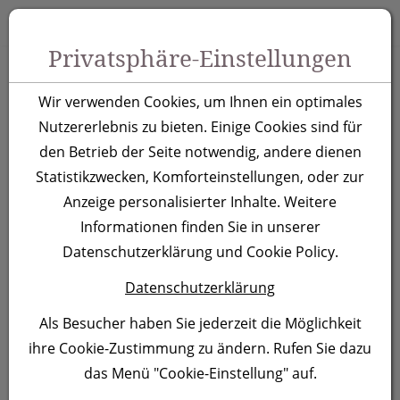
Zum Inhalt springen [AK + 0]
Zum Hauptmenü springen [AK + 1]
Zu Menüs Produkt-Kategorien / Kontakt springen [AK + 2]
Zu Menüs Mein Account, Warenkorb springen [AK + 3]
Zum "Barrierefreiheits-Menü" springen [AK + 4]
Zu den Inhalten im Fußbereich springen [AK + 5]
Toggle 
Produktsuche
Privatsphäre-Einstellungen
Werkzeugset Aalborg
Wir verwenden Cookies, um Ihnen ein optimales
Nutzererlebnis zu bieten. Einige Cookies sind für
Artikelnummer:
3168
den Betrieb der Seite notwendig, andere dienen
Statistikzwecken, Komforteinstellungen, oder zur
Anzeige personalisierter Inhalte. Weitere
Informationen finden Sie in unserer
Datenschutzerklärung und Cookie Policy.
Datenschutzerklärung
Als Besucher haben Sie jederzeit die Möglichkeit
ihre Cookie-Zustimmung zu ändern. Rufen Sie dazu
das Menü "Cookie-Einstellung" auf.