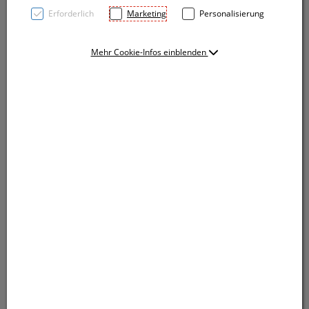
Erforderlich
Marketing
Personalisierung
Mehr Cookie-Infos einblenden
21-teiliges Werkzeugset bestehend aus drei
Schraubenziehern, verschiedenen Bits mit Adapter,
sowie Cutter und vier Sechskantschlüsseln in einem
Bambusetui. Die Werbung wird auf das Etui graviert.
21-teiliges Werkzeugset bestehend aus drei
Schraubenziehern, verschiedenen Bits mit Adapter,
sowie Cutter und vier Sechskantschlüsseln in einem
Bambusetui. Die Werbung wird auf das Etui graviert.