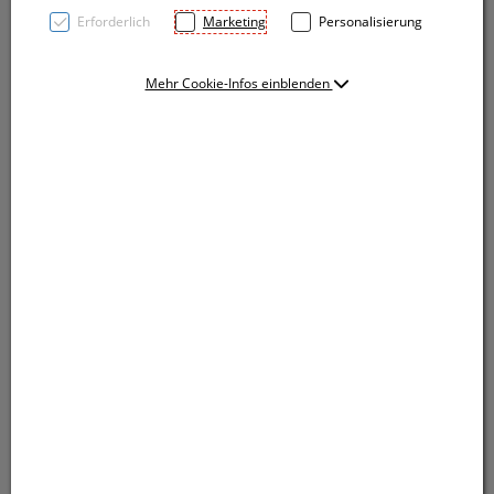
Erforderlich
Marketing
Personalisierung
Mehr Cookie-Infos einblenden
Vorratsdose aus Borosilikatglas mit Bambusdeckel
und Silikonring. Mit einem Füllvermögen von 700 ml
darf dieses Aufbewahrungsglas in keiner Küche
fehlen. Ihre Werbung lasern wir auf den
Bambusdeckel.
Vorratsdose aus Borosilikatglas mit Bambusdeckel
und Silikonring. Mit einem Füllvermögen von 700 ml