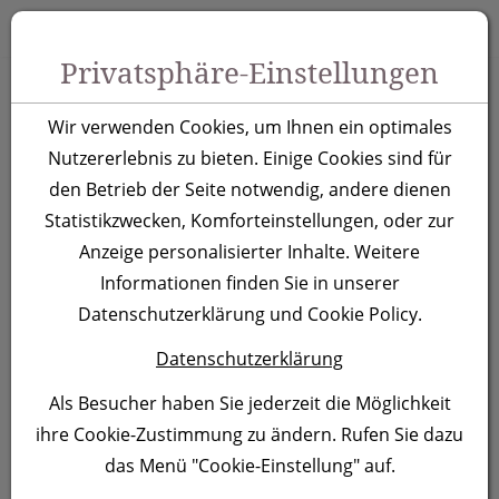
Zum Inhalt springen [AK + 0]
Zum Hauptmenü springen [AK + 1]
Zu Menüs Produkt-Kategorien / Kontakt springen [AK + 2]
Zu Menüs Mein Account, Warenkorb springen [AK + 3]
Zum "Barrierefreiheits-Menü" springen [AK + 4]
Zu den Inhalten im Fußbereich springen [AK + 5]
Toggle 
Produktsuche
Privatsphäre-Einstellungen
Vorratsdose Osaka,
Wir verwenden Cookies, um Ihnen ein optimales
transparent
Nutzererlebnis zu bieten. Einige Cookies sind für
den Betrieb der Seite notwendig, andere dienen
Statistikzwecken, Komforteinstellungen, oder zur
Artikelnummer:
261566
Anzeige personalisierter Inhalte. Weitere
Informationen finden Sie in unserer
Datenschutzerklärung und Cookie Policy.
Datenschutzerklärung
Als Besucher haben Sie jederzeit die Möglichkeit
ihre Cookie-Zustimmung zu ändern. Rufen Sie dazu
das Menü "Cookie-Einstellung" auf.