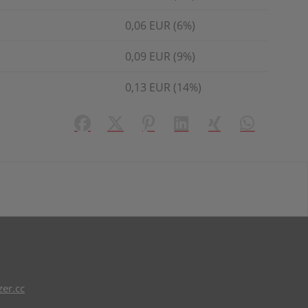
0,06 EUR (6%)
0,09 EUR (9%)
0,13 EUR (14%)
Facebook
X (#[creator\plugin\share\core\struct
Pinterest
LinkedIn
Xing
WhatsApp (#
er.cc