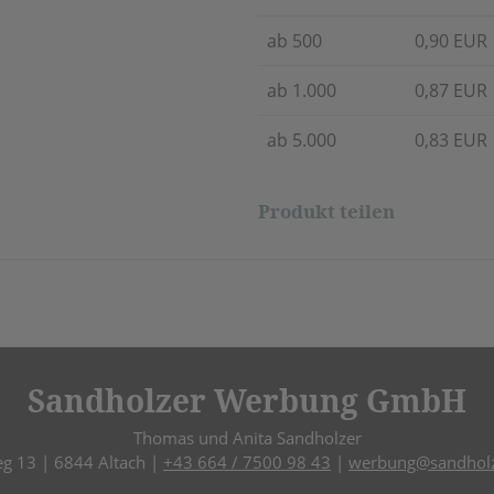
ab 500
0,90 EUR
ab 1.000
0,87 EUR
ab 5.000
0,83 EUR
Produkt teilen
Sandholzer Werbung GmbH
Thomas und Anita Sandholzer
eg 13 | 6844 Altach |
+43 664 / 7500 98 43
|
werbung@sandholz