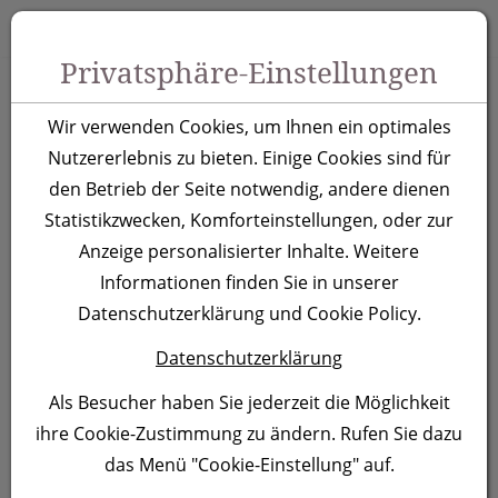
Zum Inhalt springen [AK + 0]
Zum Hauptmenü springen [AK + 1]
Zu Menüs Produkt-Kategorien / Kontakt springen [AK + 2]
Zu Menüs Mein Account, Warenkorb springen [AK + 3]
Zum "Barrierefreiheits-Menü" springen [AK + 4]
Zu den Inhalten im Fußbereich springen [AK + 5]
Toggle 
Produktsuche
Privatsphäre-Einstellungen
USB-Stick Liège 4GB,
Wir verwenden Cookies, um Ihnen ein optimales
gelb
Nutzererlebnis zu bieten. Einige Cookies sind für
den Betrieb der Seite notwendig, andere dienen
Statistikzwecken, Komforteinstellungen, oder zur
Artikelnummer:
872608
Anzeige personalisierter Inhalte. Weitere
Informationen finden Sie in unserer
Datenschutzerklärung und Cookie Policy.
Datenschutzerklärung
Als Besucher haben Sie jederzeit die Möglichkeit
ihre Cookie-Zustimmung zu ändern. Rufen Sie dazu
das Menü "Cookie-Einstellung" auf.