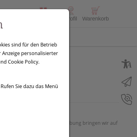
Alle Produkte
Profil
Warenkorb
n
Kontakt
kies sind für den Betrieb
 Anzeige personalisierter
arent
nd Cookie Policy.
. Rufen Sie dazu das Menü
 ml Fassungsvolumen. Ihre Werbung bringen wir auf