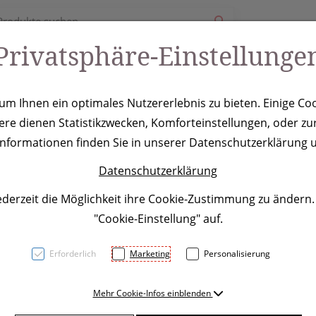
Privatsphäre-Einstellunge
ury
Werbeartikel
Leistungen
Coole Eventideen
m Ihnen ein optimales Nutzererlebnis zu bieten. Einige Coo
ere dienen Statistikzwecken, Komforteinstellungen, oder zur
anghai, transp
 Informationen finden Sie in unserer Datenschutzerklärung u
Datenschutzerklärung
ederzeit die Möglichkeit ihre Cookie-Zustimmung zu ändern
"Cookie-Einstellung" auf.
Erforderlich
Marketing
Personalisierung
Elegantes Trinkglas mit 300
Mehr Cookie-Infos einblenden
dem Glas an.