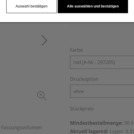
daher der ideale Begleiter. 
Auswahl bestätigen
Alle auswählen und bestätigen
auf der Flasche an. Gravur 
Farbe
red (A-Nr.: 297205)
Druckoption
ohne
Stückpreis
Mindestbestellmenge:
50 
em Fassungsvolumen
Aktuell lagernd:
Lager: 3.3