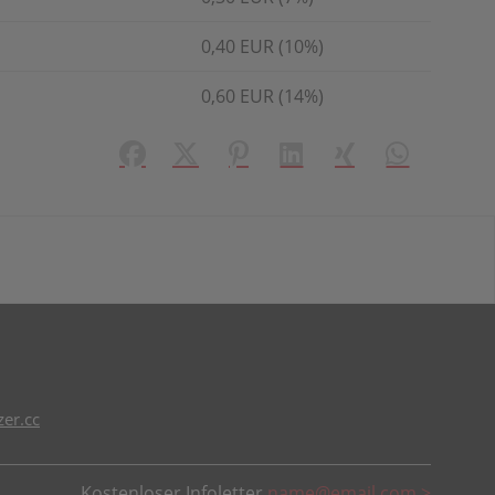
0,40 EUR (10%)
0,60 EUR (14%)
Facebook
X (#[creator\plugin\share\core\struct
Pinterest
LinkedIn
Xing
WhatsApp (#
er.cc
Kostenloser Infoletter
name@email.com >