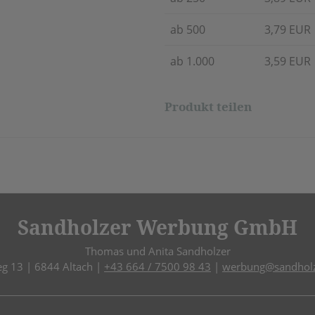
ab 500
3,79 EUR
ab 1.000
3,59 EUR
Produkt teilen
Sandholzer Werbung GmbH
Thomas und Anita Sandholzer
eg 13 | 6844 Altach |
+43 664 / 7500 98 43
|
werbung@sandholz