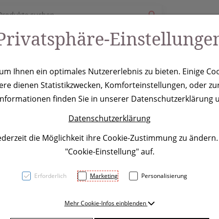
Privatsphäre-Einstellunge
ury
Werbeartikel
Leistungen
Coole Eventideen
m Ihnen ein optimales Nutzererlebnis zu bieten. Einige Coo
ere dienen Statistikzwecken, Komforteinstellungen, oder zur
Oslo, rot
 Informationen finden Sie in unserer Datenschutzerklärung u
Datenschutzerklärung
ederzeit die Möglichkeit ihre Cookie-Zustimmung zu ändern
"Cookie-Einstellung" auf.
Erforderlich
Marketing
Personalisierung
Auslaufsichere Trinkflasche
Mehr Cookie-Infos einblenden
ml und einem Holzdeckel. Du