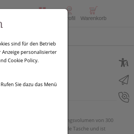
Alle Produkte
Profil
Warenkorb
n
Kontakt
kies sind für den Betrieb
 Anzeige personalisierter
nd Cookie Policy.
. Rufen Sie dazu das Menü
 aus Edelstahl mit einem Fassungsvolumen von 300
rch ihre Größe passt sie in jede Tasche und ist