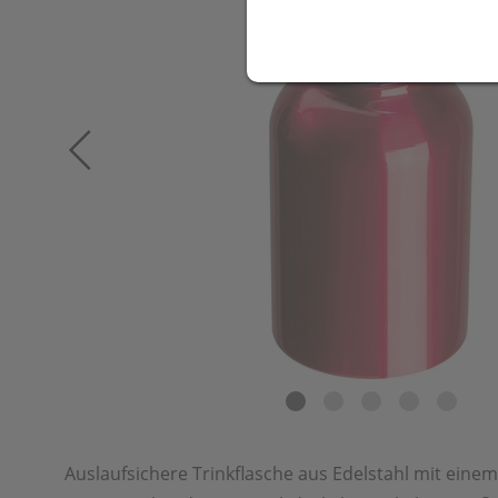
Auslaufsichere Trinkflasche aus Edelstahl mit ein