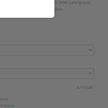
Ihre Werbung bringen wir mittels einer Lasergravur
auf dem Deckel auf Anfrage möglich.
4,19 EUR
Stück
19 Stück