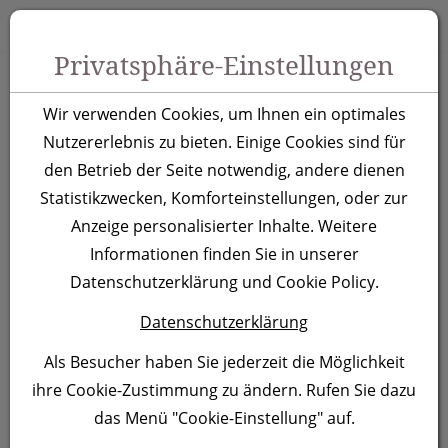
Zum Inhalt springen [AK + 0]
Zum Hauptmenü springen [AK + 1]
Zu Menüs Produkt-Kategorien / Kontakt springen [AK + 2]
Zu Menüs Mein Account, Warenkorb springen [AK + 3]
Zum "Barrierefreiheits-Menü" springen [AK + 4]
Zu den Inhalten im Fußbereich springen [AK + 5]
Toggle 
Produktsuche
Privatsphäre-Einstellungen
Trinkflasche Bingöl,
Wir verwenden Cookies, um Ihnen ein optimales
grau
Nutzererlebnis zu bieten. Einige Cookies sind für
den Betrieb der Seite notwendig, andere dienen
Statistikzwecken, Komforteinstellungen, oder zur
Artikelnummer:
229407
Anzeige personalisierter Inhalte. Weitere
Informationen finden Sie in unserer
Datenschutzerklärung und Cookie Policy.
Datenschutzerklärung
Als Besucher haben Sie jederzeit die Möglichkeit
ihre Cookie-Zustimmung zu ändern. Rufen Sie dazu
das Menü "Cookie-Einstellung" auf.