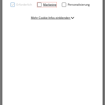
Erforderlich
Marketing
Personalisierung
Mehr Cookie-Infos einblenden
Trinkflasche aus Edelstahl mit auslaufsicherem
Verschluss mit Bambusdeckel, Tragehenkel und
einem Füllvermögen von 800 ml. Ihre Werbung wird
auf die Flasche graviert. Gravur auf dem Deckel auf
Anfrage möglich.
Trinkflasche aus Edelstahl mit auslaufsicherem
Verschluss mit Bambusdeckel, Tragehenkel und