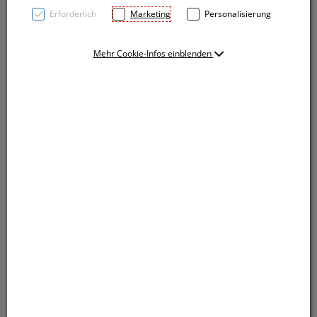
Erforderlich
Marketing
Personalisierung
Mehr Cookie-Infos einblenden
Elegant verstaut! Mit dieser schönen Teebox aus
Bambus sind die Teebeutel vor Feuchtigkeit und Licht
geschützt. Ihre Werbung lasern wir auf den Deckel.
Elegant verstaut! Mit dieser schönen Teebox aus
Bambus sind die Teebeutel vor Feuchtigkeit und Licht
geschützt. Ihre Werbung lasern wir auf den Deckel.