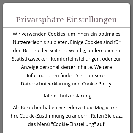
Zum Inhalt springen [AK + 0]
Zum Hauptmenü springen [AK + 1]
Zu Menüs Produkt-Kategorien / Kontakt springen [AK + 2]
Zu Menüs Mein Account, Warenkorb springen [AK + 3]
Zum "Barrierefreiheits-Menü" springen [AK + 4]
Zu den Inhalten im Fußbereich springen [AK + 5]
Toggle 
Produktsuche
Privatsphäre-Einstellungen
Teebox Damaskus
Wir verwenden Cookies, um Ihnen ein optimales
Nutzererlebnis zu bieten. Einige Cookies sind für
Artikelnummer:
3318
den Betrieb der Seite notwendig, andere dienen
Statistikzwecken, Komforteinstellungen, oder zur
Anzeige personalisierter Inhalte. Weitere
Informationen finden Sie in unserer
Datenschutzerklärung und Cookie Policy.
Datenschutzerklärung
Als Besucher haben Sie jederzeit die Möglichkeit
ihre Cookie-Zustimmung zu ändern. Rufen Sie dazu
das Menü "Cookie-Einstellung" auf.