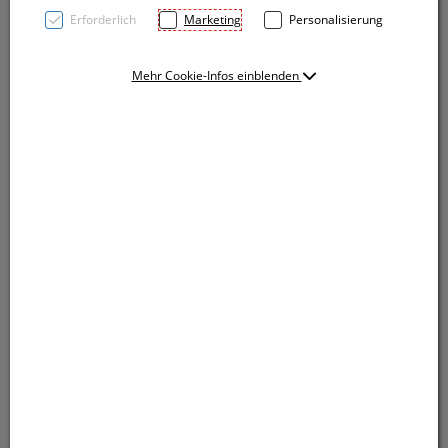
Erforderlich
Marketing
Personalisierung
Mehr Cookie-Infos einblenden
TOP PRICE! Taschenschirm aus 170T Polyester,
Teleskopstange aus Metall, Griff mit Handschlaufe
sowie einer farblich passenden Schutzhülle. Ihre
Werbung drucken wir auf ein Segment.
TOP PRICE! Taschenschirm aus 170T Polyester,
Teleskopstange aus Metall, Griff mit Handschlaufe
sowie einer farblich passenden Schutzhülle. Ihre