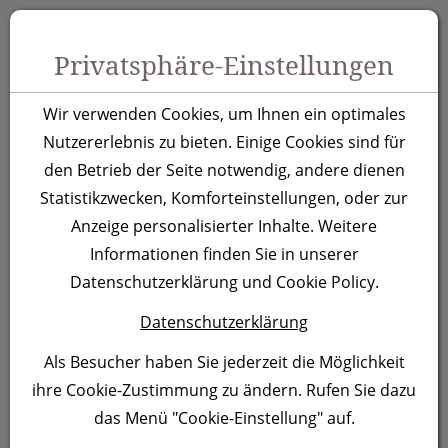
Zum Inhalt springen [AK + 0]
Zum Hauptmenü springen [AK + 1]
Zu Menüs Produkt-Kategorien / Kontakt springen [AK + 2]
Zu Menüs Mein Account, Warenkorb springen [AK + 3]
Zum "Barrierefreiheits-Menü" springen [AK + 4]
Zu den Inhalten im Fußbereich springen [AK + 5]
Toggle 
Produktsuche
Privatsphäre-Einstellungen
Taschenschirm Lille,
Wir verwenden Cookies, um Ihnen ein optimales
dunkelblau
Nutzererlebnis zu bieten. Einige Cookies sind für
den Betrieb der Seite notwendig, andere dienen
Statistikzwecken, Komforteinstellungen, oder zur
Artikelnummer:
518844
Anzeige personalisierter Inhalte. Weitere
Informationen finden Sie in unserer
Datenschutzerklärung und Cookie Policy.
Datenschutzerklärung
Als Besucher haben Sie jederzeit die Möglichkeit
ihre Cookie-Zustimmung zu ändern. Rufen Sie dazu
das Menü "Cookie-Einstellung" auf.