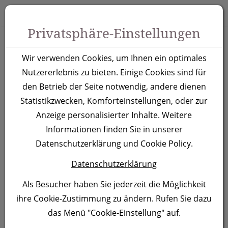
Zum Inhalt springen [AK + 0]
Zum Hauptmenü springen [AK + 1]
Zu Menüs Produkt-Kategorien / Kontakt springen [AK + 2]
Zu Menüs Mein Account, Warenkorb springen [AK + 3]
Zum "Barrierefreiheits-Menü" springen [AK + 4]
Zu den Inhalten im Fußbereich springen [AK + 5]
Toggle 
Produktsuche
Privatsphäre-Einstellungen
Sublimatons-
Wir verwenden Cookies, um Ihnen ein optimales
Mousepad Malatya
Nutzererlebnis zu bieten. Einige Cookies sind für
den Betrieb der Seite notwendig, andere dienen
Statistikzwecken, Komforteinstellungen, oder zur
Artikelnummer:
0478
Anzeige personalisierter Inhalte. Weitere
Informationen finden Sie in unserer
Datenschutzerklärung und Cookie Policy.
Datenschutzerklärung
Als Besucher haben Sie jederzeit die Möglichkeit
ihre Cookie-Zustimmung zu ändern. Rufen Sie dazu
das Menü "Cookie-Einstellung" auf.