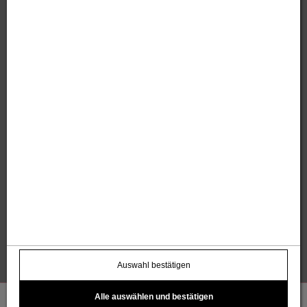
Sandholzer Werbung GmbH
Thomas und Anita Sandholzer
Altweg 13 | 6844 Altach |
+43 664 / 7500 98
43
|
werbung@sandholzer.cc
Kontakt
Datenschutz
Impressum
AGB
Widerrufsbelehrung
Barrierefreiheitserklärung
Kostenloser Infoletter
name@email.com >
Auswahl bestätigen
Alle auswählen und bestätigen