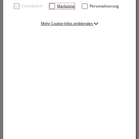
Erforderlich
Marketing
Personalisierung
Mehr Cookie-Infos einblenden
Ein Must-have auf jedem Schreibtisch und Sie sind mit
Ihrer Werbung immer Präsent. Mousepad aus
Kautschuk mit Spandex Oberfläche. Das Mousepad ist
vollflächig im Sublimationsdruck (CMYK) bedruckbar,
somit sind auch Fotos problemlos umsetzbar.
Ein Must-have auf jedem Schreibtisch und Sie sind mit
Ihrer Werbung immer Präsent. Mousepad aus