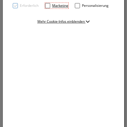
Erforderlich
Marketing
Personalisierung
Mehr Cookie-Infos einblenden
Strand-/Sonnenschirm mit geteilter und stufenlos
verstellbarer Metallstange. Ihren Druck bringen wir
auf einem der Segmente an.
Strand-/Sonnenschirm mit geteilter und stufenlos
verstellbarer Metallstange. Ihren Druck bringen wir
auf einem der Segmente an.