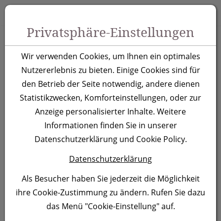
Zum Inhalt springen [AK + 0]
Zum Hauptmenü springen [AK + 1]
Zu Menüs Produkt-Kategorien / Kontakt springen [AK + 2]
Zu Menüs Mein Account, Warenkorb springen [AK + 3]
Zum "Barrierefreiheits-Menü" springen [AK + 4]
Zu den Inhalten im Fußbereich springen [AK + 5]
Toggle 
Produktsuche
Privatsphäre-Einstellungen
Strandschirm Fort
Wir verwenden Cookies, um Ihnen ein optimales
Lauderdale, blau
Nutzererlebnis zu bieten. Einige Cookies sind für
den Betrieb der Seite notwendig, andere dienen
Statistikzwecken, Komforteinstellungen, oder zur
Artikelnummer:
507004
Anzeige personalisierter Inhalte. Weitere
Informationen finden Sie in unserer
Datenschutzerklärung und Cookie Policy.
Datenschutzerklärung
Als Besucher haben Sie jederzeit die Möglichkeit
ihre Cookie-Zustimmung zu ändern. Rufen Sie dazu
das Menü "Cookie-Einstellung" auf.