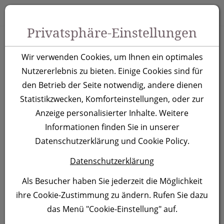
Zum Inhalt springen [AK + 0]
Zum Hauptmenü springen [AK + 1]
Zu Menüs Produkt-Kategorien / Kontakt springen [AK + 2]
Zu Menüs Mein Account, Warenkorb springen [AK + 3]
Zum "Barrierefreiheits-Menü" springen [AK + 4]
Zu den Inhalten im Fußbereich springen [AK + 5]
Toggle 
Produktsuche
Privatsphäre-Einstellungen
Sporthandtuch
Wir verwenden Cookies, um Ihnen ein optimales
Sporty, weiss
Nutzererlebnis zu bieten. Einige Cookies sind für
den Betrieb der Seite notwendig, andere dienen
Statistikzwecken, Komforteinstellungen, oder zur
Artikelnummer:
088406
Anzeige personalisierter Inhalte. Weitere
Informationen finden Sie in unserer
Datenschutzerklärung und Cookie Policy.
Datenschutzerklärung
Als Besucher haben Sie jederzeit die Möglichkeit
ihre Cookie-Zustimmung zu ändern. Rufen Sie dazu
das Menü "Cookie-Einstellung" auf.