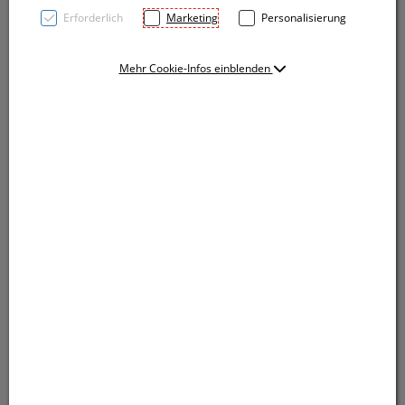
Erforderlich
Marketing
Personalisierung
Mehr Cookie-Infos einblenden
Toller Begleiter beim Sport, ständig gekühltes
Handtuch (Polyester, Grammatur 160gsm) durch
Kapillareffekt, verpackt in einer Kunststoffflasche mit
Karabiner. Ihre Werbung drucken wir auf die Flasche.
Toller Begleiter beim Sport, ständig gekühltes
Handtuch (Polyester, Grammatur 160gsm) durch
Kapillareffekt, verpackt in einer Kunststoffflasche mit