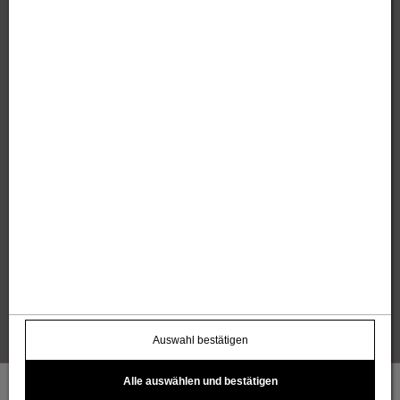
Sandholzer Werbung GmbH
Thomas und Anita Sandholzer
Altweg 13 | 6844 Altach |
+43 664 / 7500 98
43
|
werbung@sandholzer.cc
Kontakt
Datenschutz
Impressum
AGB
Widerrufsbelehrung
Barrierefreiheitserklärung
Kostenloser Infoletter
name@email.com >
Auswahl bestätigen
Alle auswählen und bestätigen