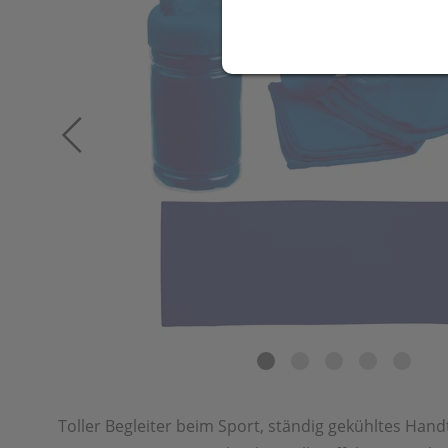
Toller Begleiter beim Sport, ständig gekühltes Hand