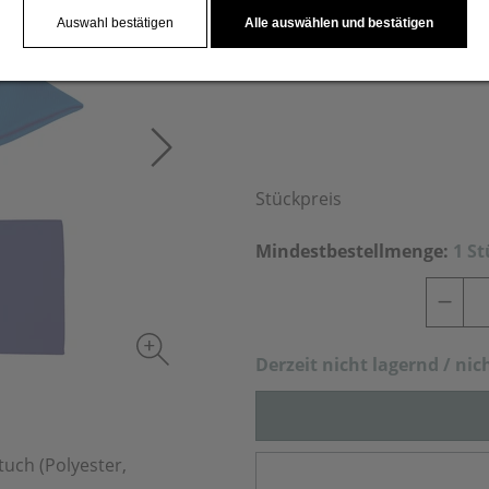
Ihre Werbung drucken wir au
Auswahl bestätigen
Alle auswählen und bestätigen
Stückpreis
Mindestbestellmenge:
1 S
Derzeit nich
t lagernd / nic
tuch (Polyester,