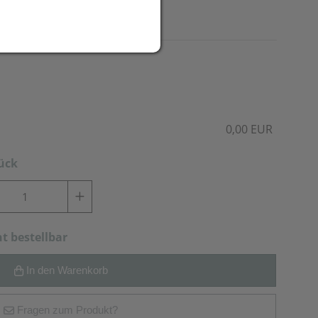
f die Flasche.
0,00 EUR
tück
ht bestellbar
In den Warenkorb
Fragen zum Produkt?