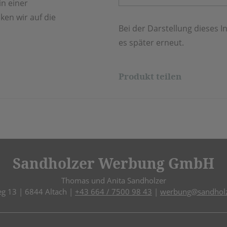
in einer
ken wir auf die
Bei der Darstellung dieses In
es später erneut.
Produkt teilen
Sandholzer Werbung GmbH
Thomas und Anita Sandholzer
eg 13 | 6844 Altach |
+43 664 / 7500 98 43
|
werbung@sandholz