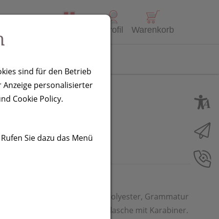
Alle Produkte
Profil
Warenkorb
n
Kontakt
kies sind für den Betrieb
 Anzeige personalisierter
nd Cookie Policy.
. Rufen Sie dazu das Menü
, ständig gekühltes Handtuch (Polyester, Grammatur
, verpackt in einer Kunststoffflasche mit Karabiner.