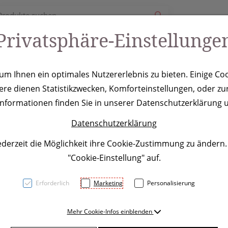
Privatsphäre-Einstellunge
ury
Werbeartikel
Leistungen
Coole Eventideen
m Ihnen ein optimales Nutzererlebnis zu bieten. Einige Coo
ere dienen Statistikzwecken, Komforteinstellungen, oder zur
ch Sporty
 Informationen finden Sie in unserer Datenschutzerklärung u
Datenschutzerklärung
ederzeit die Möglichkeit ihre Cookie-Zustimmung zu ändern
"Cookie-Einstellung" auf.
Erforderlich
Marketing
Personalisierung
Toller Begleiter beim Sport
Mehr Cookie-Infos einblenden
160gsm) durch Kapillareffekt