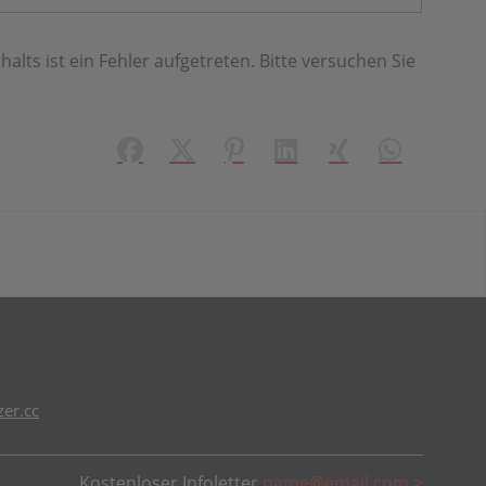
halts ist ein Fehler aufgetreten. Bitte versuchen Sie
Facebook
X (#[creator\plugin\share\core\struct
Pinterest
LinkedIn
Xing
WhatsApp (#
er.cc
Kostenloser Infoletter
name@email.com >