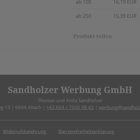
ab 100
16,19 EUR
ab 250
15,39 EUR
Produkt teilen
Sandholzer Werbung GmbH
Thomas und Anita Sandholzer
eg 13 | 6844 Altach |
+43 664 / 7500 98 43
|
werbung@sandholz
Widerrufsbelehrung
Barrierefreiheitserklärung