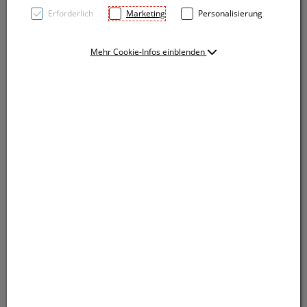
Erforderlich
Marketing
Personalisierung
Mehr Cookie-Infos einblenden
Metall Schreibgerät mit blauschreibender Semi
Gelmine (1 mm Tip) und geriffelter Griffzone. Ihre
Werbung lasern wir rechts vom Clip.
Metall Schreibgerät mit blauschreibender Semi
Gelmine (1 mm Tip) und geriffelter Griffzone. Ihre
Werbung lasern wir rechts vom Clip.