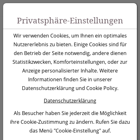
Zum Inhalt springen [AK + 0]
Zum Hauptmenü springen [AK + 1]
Zu Menüs Produkt-Kategorien / Kontakt springen [AK + 2]
Zu Menüs Mein Account, Warenkorb springen [AK + 3]
Zum "Barrierefreiheits-Menü" springen [AK + 4]
Zu den Inhalten im Fußbereich springen [AK + 5]
Toggle 
Produktsuche
Privatsphäre-Einstellungen
Semi Gelschreiber
Wir verwenden Cookies, um Ihnen ein optimales
Almeira, grün
Nutzererlebnis zu bieten. Einige Cookies sind für
den Betrieb der Seite notwendig, andere dienen
Statistikzwecken, Komforteinstellungen, oder zur
Artikelnummer:
374109
Anzeige personalisierter Inhalte. Weitere
Informationen finden Sie in unserer
Datenschutzerklärung und Cookie Policy.
Datenschutzerklärung
Als Besucher haben Sie jederzeit die Möglichkeit
ihre Cookie-Zustimmung zu ändern. Rufen Sie dazu
das Menü "Cookie-Einstellung" auf.