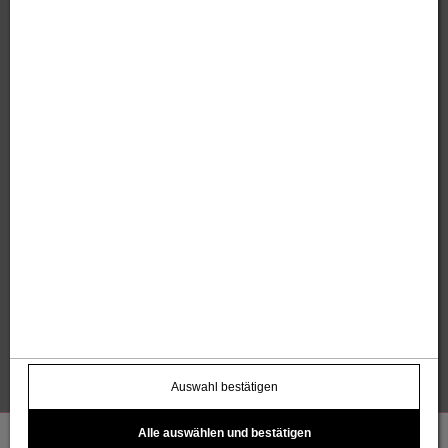
Sandholzer Werbung GmbH
Thomas und Anita Sandholzer
Altweg 13 | 6844 Altach |
+43 664 / 7500 98
43
|
werbung@sandholzer.cc
Kontakt
Datenschutz
Impressum
AGB
Widerrufsbelehrung
Barrierefreiheitserklärung
Kostenloser Infoletter
name@email.com >
Auswahl bestätigen
Alle auswählen und bestätigen