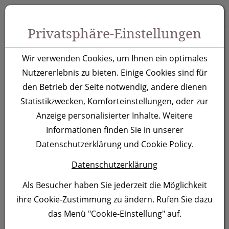
Zum Inhalt springen [AK + 0]
Zum Hauptmenü springen [AK + 1]
Zu Menüs Produkt-Kategorien / Kontakt springen [AK + 2]
Zu Menüs Mein Account, Warenkorb springen [AK + 3]
Zum "Barrierefreiheits-Menü" springen [AK + 4]
Zu den Inhalten im Fußbereich springen [AK + 5]
Toggle 
Produktsuche
Privatsphäre-Einstellungen
Schreibtischorganisato
Wir verwenden Cookies, um Ihnen ein optimales
Lublin
Nutzererlebnis zu bieten. Einige Cookies sind für
den Betrieb der Seite notwendig, andere dienen
Statistikzwecken, Komforteinstellungen, oder zur
Artikelnummer:
3595
Anzeige personalisierter Inhalte. Weitere
Informationen finden Sie in unserer
Datenschutzerklärung und Cookie Policy.
Datenschutzerklärung
Als Besucher haben Sie jederzeit die Möglichkeit
ihre Cookie-Zustimmung zu ändern. Rufen Sie dazu
das Menü "Cookie-Einstellung" auf.