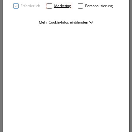
Erforderlich
Marketing
Personalisierung
Mehr Cookie-Infos einblenden
Schreibtischorganisator aus Bambus mit 10 Watt
Induktionsladestation, Aufbewahrungsfach,
Stifteköcher und Ladekabel (Notizblock ist im
Lieferumfang nicht enthalten). Ihre Werbung wird auf
den Organisator graviert.
Schreibtischorganisator aus Bambus mit 10 Watt
Induktionsladestation, Aufbewahrungsfach,