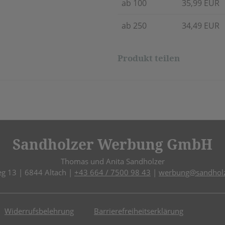
ab 100
35,99 EUR
ab 250
34,49 EUR
Produkt teilen
Sandholzer Werbung GmbH
Thomas und Anita Sandholzer
eg 13 | 6844 Altach |
+43 664 / 7500 98 43
|
werbung@sandholz
Widerrufsbelehrung
Barrierefreiheitserklärung