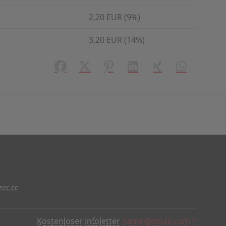
2,20 EUR (9%)
3,20 EUR (14%)
Facebook
X (#[creator\plugin\share\core\struct
Pinterest
LinkedIn
Xing
WhatsApp (#
er.cc
Kostenloser Infoletter
name@email.com >