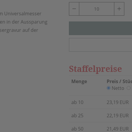
em Universalmesser
ten in der Aussparung
asergravur auf der
Staffelpreise
Menge
Preis / Stü
Netto
ab 10
23,19 EUR
ab 25
22,19 EUR
ab 50
21,49 EUR