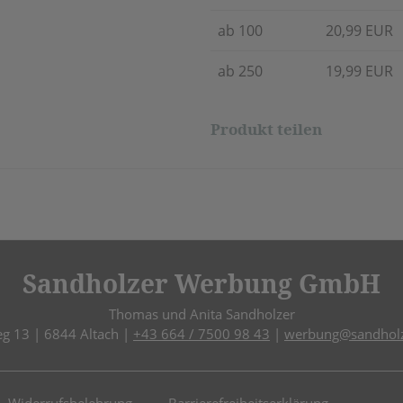
ab 100
20,99 EUR
ab 250
19,99 EUR
Produkt teilen
Sandholzer Werbung GmbH
Thomas und Anita Sandholzer
eg 13 | 6844 Altach |
+43 664 / 7500 98 43
|
werbung@sandholz