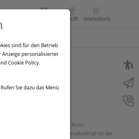
Alle Produkte
Profil
Warenkorb
n
Kontakt
kies sind für den Betrieb
 Anzeige personalisierter
 weiss
nd Cookie Policy.
. Rufen Sie dazu das Menü
s Kunststoff mit Metallfeder. Ihren
 auf der Reflektorfläche. Materialbedingt ist der