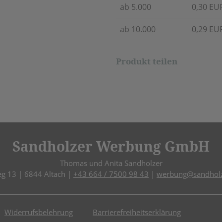
ab 5.000
0,30 EU
ab 10.000
0,29 EU
Produkt teilen
Sandholzer Werbung GmbH
Thomas und Anita Sandholzer
eg 13 | 6844 Altach |
+43 664 / 7500 98 43
|
werbung@sandholz
Widerrufsbelehrung
Barrierefreiheitserklärung