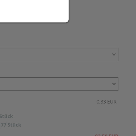
rz möglich.
0,33 EUR
 Stück
177 Stück