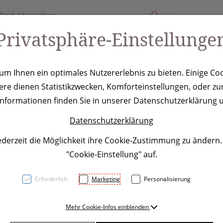
Privatsphäre-Einstellunge
ury
Werbeartikel
Leistungen
Coole Eventideen
m Ihnen ein optimales Nutzererlebnis zu bieten. Einige Coo
ere dienen Statistikzwecken, Komforteinstellungen, oder zur
and Teneriffa,
 Informationen finden Sie in unserer Datenschutzerklärung u
Datenschutzerklärung
ederzeit die Möglichkeit ihre Cookie-Zustimmung zu ändern
"Cookie-Einstellung" auf.
Erforderlich
Marketing
Personalisierung
Flexibles Schnapparmband au
Mehr Cookie-Infos einblenden
Werbeaufdruck platzieren wir