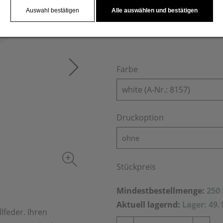
Druck nur einfarbig in schwa
Auswahl bestätigen
Alle auswählen und bestätigen
Farbe
white (A-Nr.: 8157)
Druckoption
ohne
Stückpreis
Mindestbestellmenge:
250
Aktuell lagernd:
Lager: 49.
lfeder. Ihren