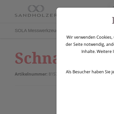
Zum Inhalt springen [AK + 0]
Zum Hauptmenü springen [AK + 1]
Zu Menüs Produkt-Kategorien / Kontakt springen [AK + 2]
Zu Menüs Mein Account, Warenkorb springen [AK + 3]
Zum "Barrierefreiheits-Menü" springen [AK + 4]
Zu den Inhalten im Fußbereich springen [AK + 5]
SOLA Messwerkzeuge
Textilien
Modern Lux
Wir verwenden Cookies, u
der Seite notwendig, and
Schnapparmb
Inhalte. Weitere
Als Besucher haben Sie j
Artikelnummer:
815706