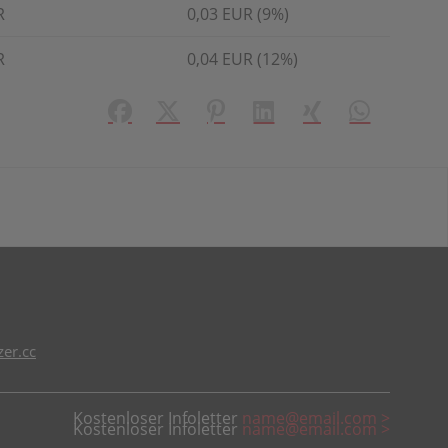
R
0,03 EUR (9%)
R
0,04 EUR (12%)
Facebook
X (#[creator\plugin\share\core\struct
Pinterest
LinkedIn
Xing
WhatsApp (#
er.cc
Kostenloser Infoletter
name@email.com >
Kostenloser Infoletter
name@email.com >