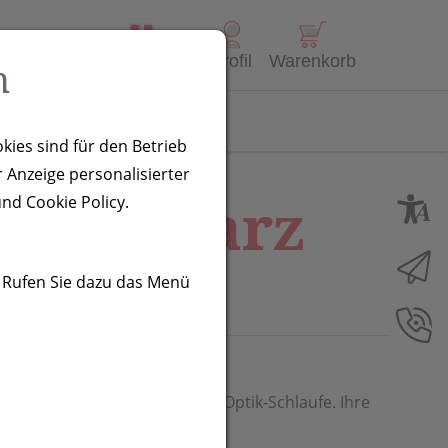
Alle Produkte
Profil
Warenkorb
n
Kontakt
kies sind für den Betrieb
 Anzeige personalisierter
r, schwarz
nd Cookie Policy.
. Rufen Sie dazu das Menü
 aus Metall mit einer Karbon-Optik-Schlaufe. Ihre
Chromfläche.