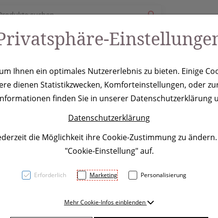
Privatsphäre-Einstellunge
ury
Werbeartikel
Leistungen
Coole Eventideen
m Ihnen ein optimales Nutzererlebnis zu bieten. Einige Coo
ere dienen Statistikzwecken, Komforteinstellungen, oder zur
hänger Superca
 Informationen finden Sie in unserer Datenschutzerklärung u
Datenschutzerklärung
ederzeit die Möglichkeit ihre Cookie-Zustimmung zu ändern
"Cookie-Einstellung" auf.
Erforderlich
Marketing
Personalisierung
Eleganter Schlüsselanhänger
Mehr Cookie-Infos einblenden
Werbung lasern wir auf die 