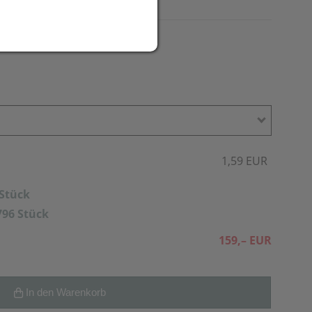
1,59 EUR
 Stück
796 Stück
159,– EUR
In den Warenkorb