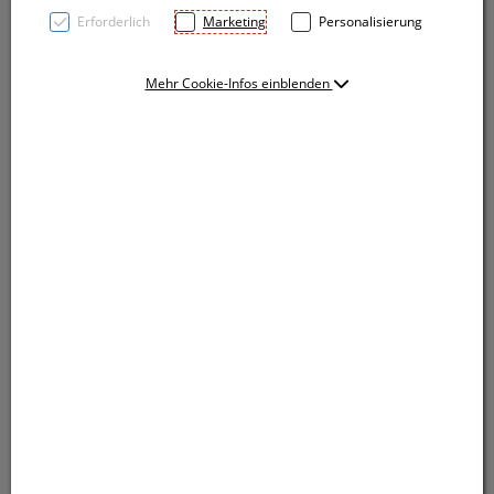
Erforderlich
Marketing
Personalisierung
Mehr Cookie-Infos einblenden
Graphitfarbener Schlüsselanhänger mit
Karabinerhaken, Schlüsselring und Flaschenöffner.
Ihre Werbung wird auf das runde Stück graviert.
Graphitfarbener Schlüsselanhänger mit
Karabinerhaken, Schlüsselring und Flaschenöffner.
Ihre Werbung wird auf das runde Stück graviert.