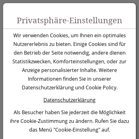
Zum Inhalt springen [AK + 0]
Zum Hauptmenü springen [AK + 1]
Zu Menüs Produkt-Kategorien / Kontakt springen [AK + 2]
Zu Menüs Mein Account, Warenkorb springen [AK + 3]
Zum "Barrierefreiheits-Menü" springen [AK + 4]
Zu den Inhalten im Fußbereich springen [AK + 5]
Toggle 
Produktsuche
Privatsphäre-Einstellungen
Schlüsselanhänger
Wir verwenden Cookies, um Ihnen ein optimales
Macau
Nutzererlebnis zu bieten. Einige Cookies sind für
den Betrieb der Seite notwendig, andere dienen
Statistikzwecken, Komforteinstellungen, oder zur
Artikelnummer:
3656
Anzeige personalisierter Inhalte. Weitere
Informationen finden Sie in unserer
Datenschutzerklärung und Cookie Policy.
Datenschutzerklärung
Als Besucher haben Sie jederzeit die Möglichkeit
ihre Cookie-Zustimmung zu ändern. Rufen Sie dazu
das Menü "Cookie-Einstellung" auf.