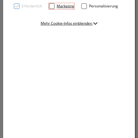
Erforderlich
Marketing
Personalisierung
Mehr Cookie-Infos einblenden
Baseballcap aus Polyester mit Sandwich und
Klettverschluss. Ihre Werbung drucken wir mittig auf
die Stirn.
Baseballcap aus Polyester mit Sandwich und
Klettverschluss. Ihre Werbung drucken wir mittig auf
die Stirn.