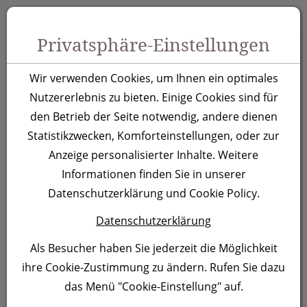
Zum Inhalt springen [AK + 0]
Zum Hauptmenü springen [AK + 1]
Zu Menüs Produkt-Kategorien / Kontakt springen [AK + 2]
Zu Menüs Mein Account, Warenkorb springen [AK + 3]
Zum "Barrierefreiheits-Menü" springen [AK + 4]
Zu den Inhalten im Fußbereich springen [AK + 5]
Toggle 
Produktsuche
Privatsphäre-Einstellungen
Sandwichcap
Wir verwenden Cookies, um Ihnen ein optimales
Arlington, blau
Nutzererlebnis zu bieten. Einige Cookies sind für
den Betrieb der Seite notwendig, andere dienen
Statistikzwecken, Komforteinstellungen, oder zur
Artikelnummer:
060704
Anzeige personalisierter Inhalte. Weitere
Informationen finden Sie in unserer
Datenschutzerklärung und Cookie Policy.
Datenschutzerklärung
Als Besucher haben Sie jederzeit die Möglichkeit
ihre Cookie-Zustimmung zu ändern. Rufen Sie dazu
das Menü "Cookie-Einstellung" auf.