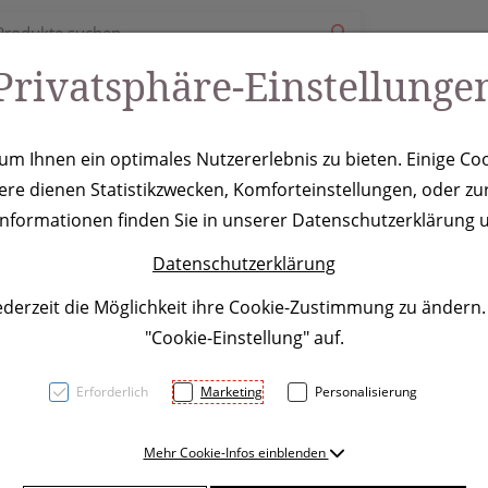
Privatsphäre-Einstellunge
ury
Werbeartikel
Leistungen
Coole Eventideen
m Ihnen ein optimales Nutzererlebnis zu bieten. Einige Coo
ere dienen Statistikzwecken, Komforteinstellungen, oder zur
zburg, anthraz
 Informationen finden Sie in unserer Datenschutzerklärung u
Datenschutzerklärung
ederzeit die Möglichkeit ihre Cookie-Zustimmung zu ändern
"Cookie-Einstellung" auf.
Erforderlich
Marketing
Personalisierung
Rucksack aus 500D Polyester
Mehr Cookie-Infos einblenden
Tragegurten und Rückteil, S