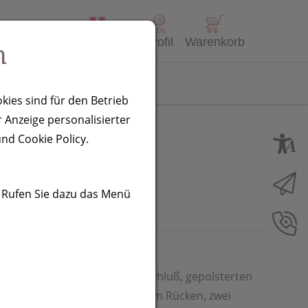
Alle Produkte
Profil
Warenkorb
n
Kontakt
kies sind für den Betrieb
 Anzeige personalisierter
it
nd Cookie Policy.
. Rufen Sie dazu das Menü
 mit falt- bzw. rollbarem Verschluß, gepolsterten
icherheitsfach mit Karabiner am Rücken, zwei