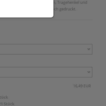
außen, einem Einsteckfach innen, Tragehenkel und
re Werbung wird auf das Vorfach gedruckt.
16,49 EUR
Stück
21 Stück