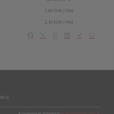
1,60 EUR (10%)
2,30 EUR (14%)
Facebook
X (#[creator\plugin\share\core\struct
Pinterest
LinkedIn
Xing
WhatsApp (#
er.cc
Kostenloser Infoletter
name@email.com >