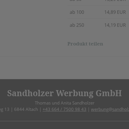
ab 100
14,89 EUR
ab 250
14,19 EUR
Produkt teilen
Sandholzer Werbung GmbH
Thomas und Anita Sandholzer
eg 13 | 6844 Altach |
+43 664 / 7500 98 43
|
werbung@sandholz