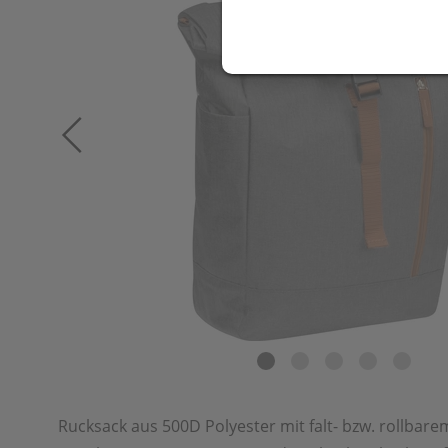
Rucksack aus 500D Polyester mit falt- bzw. rollbare