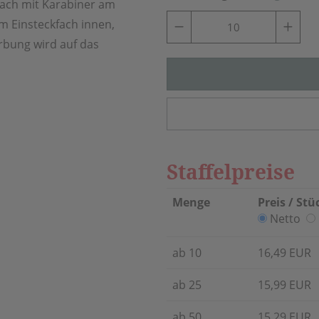
fach mit Karabiner am
em Einsteckfach innen,
rbung wird auf das
Staffelpreise
Menge
Preis / Stü
Netto
ab 10
16,49 EUR
ab 25
15,99 EUR
ab 50
15,29 EUR