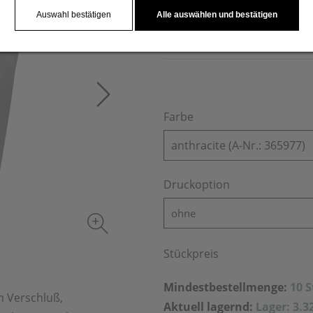
seitlichen Einsteckfächern 
Auswahl bestätigen
Alle auswählen und bestätigen
verschließbarem Vorfach. Ih
Farbe
anthracite (A-Nr.: 365977)
Druckoption
ohne
Stückpreis
Mindestbestellmenge:
10 
m Verschluß,
Aktuell lagernd:
Lager: 3.3