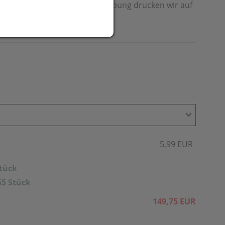
trand oder im Urlaub. Ihre Werbung drucken wir auf
5,99 EUR
Stück
55 Stück
149,75 EUR