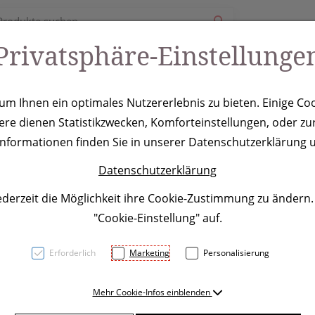
Privatsphäre-Einstellunge
ury
Werbeartikel
Leistungen
Coole Eventideen
m Ihnen ein optimales Nutzererlebnis zu bieten. Einige Coo
ere dienen Statistikzwecken, Komforteinstellungen, oder zur
che Perth, ant
 Informationen finden Sie in unserer Datenschutzerklärung u
Datenschutzerklärung
ederzeit die Möglichkeit ihre Cookie-Zustimmung zu ändern
"Cookie-Einstellung" auf.
Erforderlich
Marketing
Personalisierung
RPET Kühltasche mit 2 sepe
Mehr Cookie-Infos einblenden
Durch den Tragegurt ist die 