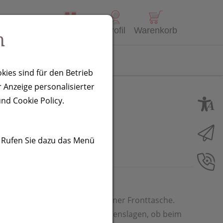
Alle Produkte
Profil
Warenkorb
n
Kontakt
kies sind für den Betrieb
 Anzeige personalisierter
hrazit
nd Cookie Policy.
. Rufen Sie dazu das Menü
raten PEVA-Kühlfächern und einer Fronttasche.
Kühltasche perfekt für alle Lebenslagen, ob beim