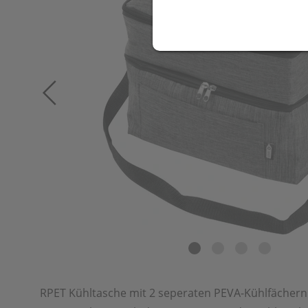
RPET Kühltasche mit 2 seperaten PEVA-Kühlfächern