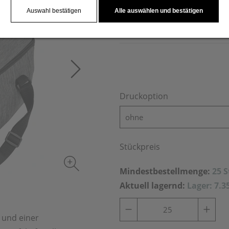
Einkauf, für einen Tag am S
Auswahl bestätigen
Alle auswählen und bestätigen
die Tasche.
Druckoption
ohne
Stückpreis
Mindestbestellmenge:
25 
Aktuell lagernd:
Lager: 7.3
 und einer