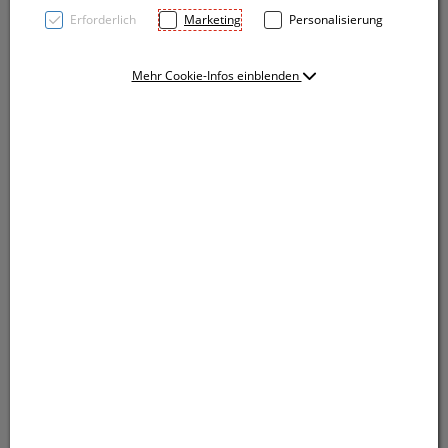
Erforderlich
Marketing
Personalisierung
Mehr Cookie-Infos einblenden
Oeko-Tex® STANDARD 100 zertifiziertes Säckchen aus
recycelter Baumwolle mit einer Grammatur von
110g/m² und eine Zuziehband. Ihre Werbung wird auf
eine Seite gedruckt.
Oeko-Tex® STANDARD 100 zertifiziertes Säckchen aus