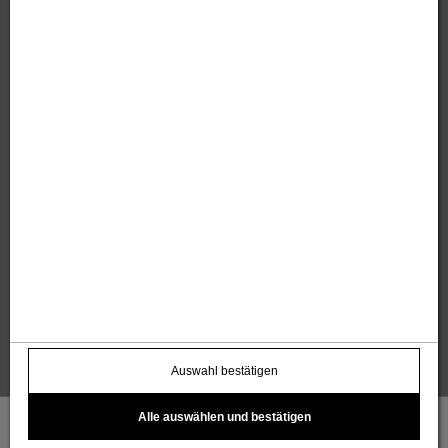
Thomas und Anita Sandholzer
Altweg 13 | 6844 Altach |
+43 664 / 7500 98
43
|
werbung@sandholzer.cc
Kontakt
Datenschutz
Impressum
AGB
Widerrufsbelehrung
Barrierefreiheitserklärung
Kostenloser Infoletter
name@email.com >
Auswahl bestätigen
Alle auswählen und bestätigen