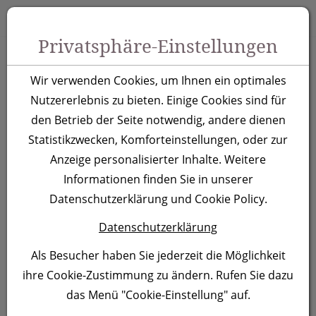
Zum Inhalt springen [AK + 0]
Zum Hauptmenü springen [AK + 1]
Zu Menüs Produkt-Kategorien / Kontakt springen [AK + 2]
Zu Menüs Mein Account, Warenkorb springen [AK + 3]
Zum "Barrierefreiheits-Menü" springen [AK + 4]
Zu den Inhalten im Fußbereich springen [AK + 5]
Toggle 
Produktsuche
Privatsphäre-Einstellungen
Recyceltes
Wir verwenden Cookies, um Ihnen ein optimales
Baumwollsäckchen
Nutzererlebnis zu bieten. Einige Cookies sind für
den Betrieb der Seite notwendig, andere dienen
Parksville
Statistikzwecken, Komforteinstellungen, oder zur
Anzeige personalisierter Inhalte. Weitere
Artikelnummer:
2982
Informationen finden Sie in unserer
Datenschutzerklärung und Cookie Policy.
Datenschutzerklärung
Als Besucher haben Sie jederzeit die Möglichkeit
ihre Cookie-Zustimmung zu ändern. Rufen Sie dazu
das Menü "Cookie-Einstellung" auf.