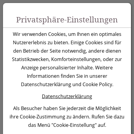
Zum Inhalt springen [AK + 0]
Zum Hauptmenü springen [AK + 1]
Zu Menüs Produkt-Kategorien / Kontakt springen [AK + 2]
Zu Menüs Mein Account, Warenkorb springen [AK + 3]
Zum "Barrierefreiheits-Menü" springen [AK + 4]
Zu den Inhalten im Fußbereich springen [AK + 5]
Toggle 
Produktsuche
Privatsphäre-Einstellungen
Recycelter Semi
Wir verwenden Cookies, um Ihnen ein optimales
Gelschreiber Naples,
Nutzererlebnis zu bieten. Einige Cookies sind für
den Betrieb der Seite notwendig, andere dienen
blau
Statistikzwecken, Komforteinstellungen, oder zur
Anzeige personalisierter Inhalte. Weitere
Artikelnummer:
433304
Informationen finden Sie in unserer
Datenschutzerklärung und Cookie Policy.
Datenschutzerklärung
Als Besucher haben Sie jederzeit die Möglichkeit
ihre Cookie-Zustimmung zu ändern. Rufen Sie dazu
das Menü "Cookie-Einstellung" auf.