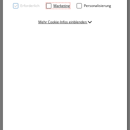
Erforderlich
Marketing
Personalisierung
Mehr Cookie-Infos einblenden
Semi Gelschreiber aus recyceltem Aluminium und
rubber finish Oberfläche. Er verfügt noch über eine
Bambusgriffzone, eine blauschreibende
Kunststoffmine (0,5mm Tip) sowie silberne
Applikationen. Ihre Werbung bringen wir mittels einer
Lasergravur unterhalb vom Clip an.