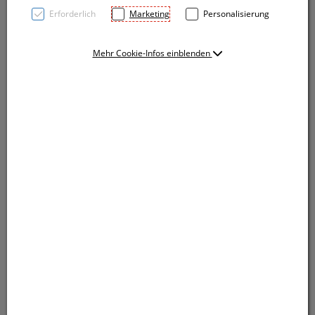
Erforderlich
Marketing
Personalisierung
Mehr Cookie-Infos einblenden
TOP PRICE! Metallpowerbank mit Saugnäpfen, 2in1
Ladekabel für Android und iOS und einer Leistung von
4.000 mAh. Die Powerbank kann direkt am
Smartphone befestigt werden. Ihre Werbung wird auf
die Vorderseite der Powerbank gelasert.
TOP PRICE! Metallpowerbank mit Saugnäpfen, 2in1
Ladekabel für Android und iOS und einer Leistung von