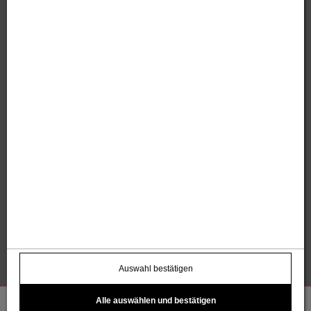
Sandholzer Werbung GmbH
Thomas und Anita Sandholzer
Altweg 13 | 6844 Altach |
+43 664 / 7500 98
43
|
werbung@sandholzer.cc
Kontakt
Datenschutz
Impressum
AGB
Widerrufsbelehrung
Barrierefreiheitserklärung
Kostenloser Infoletter
name@email.com >
Auswahl bestätigen
Alle auswählen und bestätigen