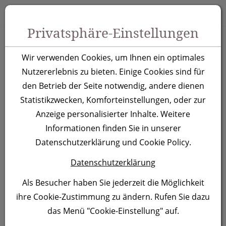
Zum Inhalt springen [AK + 0]
Zum Hauptmenü springen [AK + 1]
Zu Menüs Produkt-Kategorien / Kontakt springen [AK + 2]
Zu Menüs Mein Account, Warenkorb springen [AK + 3]
Zum "Barrierefreiheits-Menü" springen [AK + 4]
Zu den Inhalten im Fußbereich springen [AK + 5]
Toggle 
Produktsuche
Privatsphäre-Einstellungen
Powerbank 4.000 mAh
Wir verwenden Cookies, um Ihnen ein optimales
Chieti
Nutzererlebnis zu bieten. Einige Cookies sind für
den Betrieb der Seite notwendig, andere dienen
Statistikzwecken, Komforteinstellungen, oder zur
Artikelnummer:
0638
Anzeige personalisierter Inhalte. Weitere
Informationen finden Sie in unserer
Datenschutzerklärung und Cookie Policy.
Datenschutzerklärung
Als Besucher haben Sie jederzeit die Möglichkeit
ihre Cookie-Zustimmung zu ändern. Rufen Sie dazu
das Menü "Cookie-Einstellung" auf.