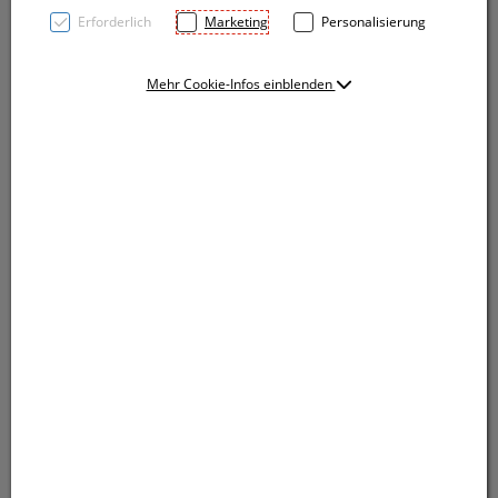
Erforderlich
Marketing
Personalisierung
Mehr Cookie-Infos einblenden
Kleines Notizbuch mit Spirallbindung, Bambuscover
und 160 linierten Seiten aus recyceltem Papier. Ihre
Werbung gravieren wir vorne auf das Cover.
Kleines Notizbuch mit Spirallbindung, Bambuscover
und 160 linierten Seiten aus recyceltem Papier. Ihre
Werbung gravieren wir vorne auf das Cover.