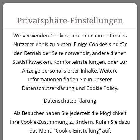
Zum Inhalt springen [AK + 0]
Zum Hauptmenü springen [AK + 1]
Zu Menüs Produkt-Kategorien / Kontakt springen [AK + 2]
Zu Menüs Mein Account, Warenkorb springen [AK + 3]
Zum "Barrierefreiheits-Menü" springen [AK + 4]
Zu den Inhalten im Fußbereich springen [AK + 5]
Toggle 
Produktsuche
Privatsphäre-Einstellungen
Notizbuch Phoenix,
Wir verwenden Cookies, um Ihnen ein optimales
beige
Nutzererlebnis zu bieten. Einige Cookies sind für
den Betrieb der Seite notwendig, andere dienen
Statistikzwecken, Komforteinstellungen, oder zur
Artikelnummer:
274013
Anzeige personalisierter Inhalte. Weitere
Informationen finden Sie in unserer
Datenschutzerklärung und Cookie Policy.
Datenschutzerklärung
Als Besucher haben Sie jederzeit die Möglichkeit
ihre Cookie-Zustimmung zu ändern. Rufen Sie dazu
das Menü "Cookie-Einstellung" auf.