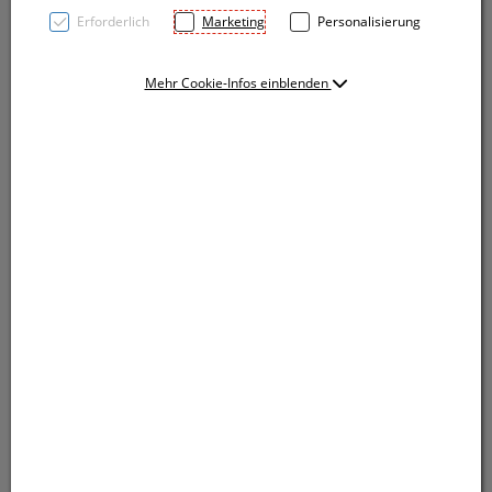
Erforderlich
Marketing
Personalisierung
Mehr Cookie-Infos einblenden
Non Woven Einkaufstasche (Grammatur 80 g/m²) in
vielen Farben mit schwarzem Boden und
Tragehenkeln. Ihre Werbung wird vorne auf die
Tasche gedruckt. Für 2C oder mehr, Preise auf
Anfrage.
Non Woven Einkaufstasche (Grammatur 80 g/m²) in
vielen Farben mit schwarzem Boden und