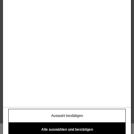
Sandholzer Werbung GmbH
Thomas und Anita Sandholzer
Altweg 13 | 6844 Altach |
+43 664 / 7500 98
43
|
werbung@sandholzer.cc
Kontakt
Datenschutz
Impressum
AGB
Widerrufsbelehrung
Barrierefreiheitserklärung
Kostenloser Infoletter
name@email.com >
Auswahl bestätigen
Alle auswählen und bestätigen