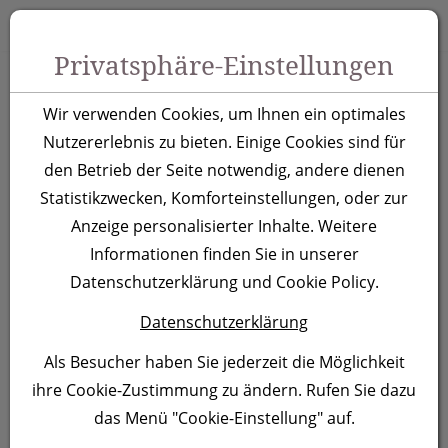
Zum Inhalt springen [AK + 0]
Zum Hauptmenü springen [AK + 1]
Zu Menüs Produkt-Kategorien / Kontakt springen [AK + 2]
Zu Menüs Mein Account, Warenkorb springen [AK + 3]
Zum "Barrierefreiheits-Menü" springen [AK + 4]
Zu den Inhalten im Fußbereich springen [AK + 5]
Toggle 
Produktsuche
Privatsphäre-Einstellungen
Non Woven Tasche
Wir verwenden Cookies, um Ihnen ein optimales
Zagreb
Nutzererlebnis zu bieten. Einige Cookies sind für
den Betrieb der Seite notwendig, andere dienen
Statistikzwecken, Komforteinstellungen, oder zur
Artikelnummer:
0094
Anzeige personalisierter Inhalte. Weitere
Informationen finden Sie in unserer
Datenschutzerklärung und Cookie Policy.
Datenschutzerklärung
Als Besucher haben Sie jederzeit die Möglichkeit
ihre Cookie-Zustimmung zu ändern. Rufen Sie dazu
das Menü "Cookie-Einstellung" auf.