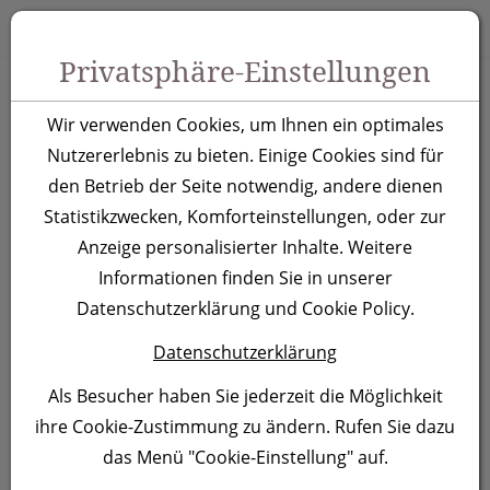
Zum Inhalt springen [AK + 0]
Zum Hauptmenü springen [AK + 1]
Zu Menüs Produkt-Kategorien / Kontakt springen [AK + 2]
Zu Menüs Mein Account, Warenkorb springen [AK + 3]
Zum "Barrierefreiheits-Menü" springen [AK + 4]
Zu den Inhalten im Fußbereich springen [AK + 5]
Toggle 
Produktsuche
Privatsphäre-Einstellungen
Non Woven Tasche
Wir verwenden Cookies, um Ihnen ein optimales
San Miguel
Nutzererlebnis zu bieten. Einige Cookies sind für
den Betrieb der Seite notwendig, andere dienen
Statistikzwecken, Komforteinstellungen, oder zur
Artikelnummer:
3651
Anzeige personalisierter Inhalte. Weitere
Informationen finden Sie in unserer
Datenschutzerklärung und Cookie Policy.
Datenschutzerklärung
Als Besucher haben Sie jederzeit die Möglichkeit
ihre Cookie-Zustimmung zu ändern. Rufen Sie dazu
das Menü "Cookie-Einstellung" auf.