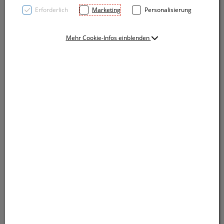
Erforderlich
Marketing
Personalisierung
Mehr Cookie-Infos einblenden
TOP PRICE! Naturfarbene Non Woven Tasche mit
einer Grammatur von 80g/m² und langen Henkeln.
Ihre Werbung wird auf eine Seite gedruckt. Für 2C
oder mehr, Preise auf Anfrage.
TOP PRICE! Naturfarbene Non Woven Tasche mit
einer Grammatur von 80g/m² und langen Henkeln.
Ihre Werbung wird auf eine Seite gedruckt. Für 2C