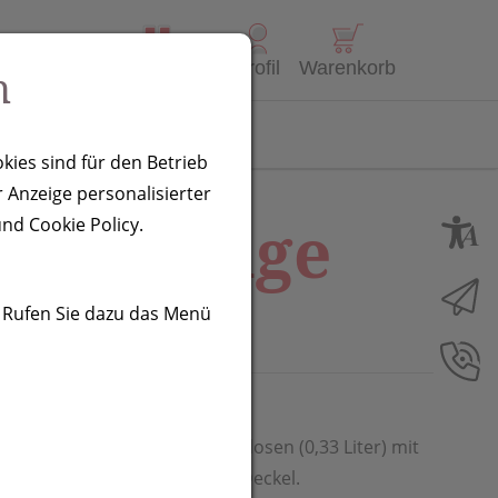
Alle Produkte
Profil
Warenkorb
n
Kontakt
kies sind für den Betrieb
 Anzeige personalisierter
y, orange
nd Cookie Policy.
. Rufen Sie dazu das Menü
nd für 6 stehende Getränkedosen (0,33 Liter) mit
druck erfolgt mittig auf den Deckel.