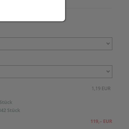
1,19 EUR
 Stück
342 Stück
119,– EUR