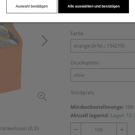
Auswahl bestätigen
Alle auswählen und bestätigen
Farbe
orange (A-Nr.: 154210)
Druckoption
ohne
Stückpreis
Mindestbestellmenge:
100
Aktuell lagernd:
Lager: 12.
ränkedosen (0,33