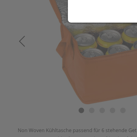
Non Woven Kühltasche passend für 6 stehende Get