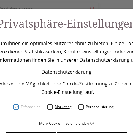
Privatsphäre-Einstellunge
ury
Werbeartikel
Leistungen
Coole Eventideen
m Ihnen ein optimales Nutzererlebnis zu bieten. Einige Coo
ere dienen Statistikzwecken, Komforteinstellungen, oder zur
ühltasche Nieb
 Informationen finden Sie in unserer Datenschutzerklärung u
Datenschutzerklärung
ederzeit die Möglichkeit ihre Cookie-Zustimmung zu ändern
"Cookie-Einstellung" auf.
Erforderlich
Marketing
Personalisierung
Non Woven Kühltasche passe
Mehr Cookie-Infos einblenden
Trageschlaufe. Der Werbeauf