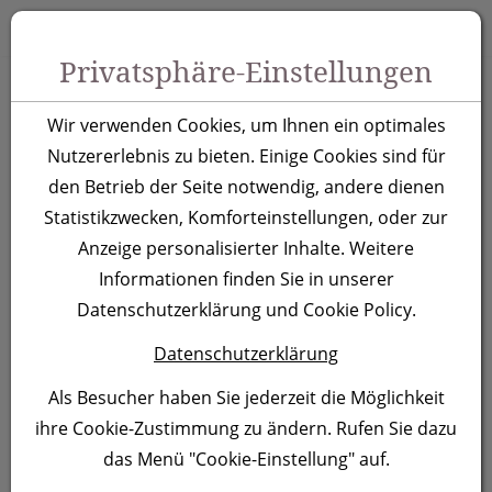
Zum Inhalt springen [AK + 0]
Zum Hauptmenü springen [AK + 1]
Zu Menüs Produkt-Kategorien / Kontakt springen [AK + 2]
Zu Menüs Mein Account, Warenkorb springen [AK + 3]
Zum "Barrierefreiheits-Menü" springen [AK + 4]
Zu den Inhalten im Fußbereich springen [AK + 5]
Toggle 
Produktsuche
Privatsphäre-Einstellungen
MoLu Trinkflasche
Wir verwenden Cookies, um Ihnen ein optimales
Côte d’Azur
Nutzererlebnis zu bieten. Einige Cookies sind für
den Betrieb der Seite notwendig, andere dienen
Statistikzwecken, Komforteinstellungen, oder zur
Artikelnummer:
3978
Anzeige personalisierter Inhalte. Weitere
Informationen finden Sie in unserer
Datenschutzerklärung und Cookie Policy.
Datenschutzerklärung
Als Besucher haben Sie jederzeit die Möglichkeit
ihre Cookie-Zustimmung zu ändern. Rufen Sie dazu
das Menü "Cookie-Einstellung" auf.