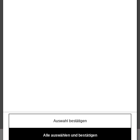
Sandholzer Werbung GmbH
Thomas und Anita Sandholzer
Altweg 13 | 6844 Altach |
+43 664 / 7500 98
43
|
werbung@sandholzer.cc
Kontakt
Datenschutz
Impressum
AGB
Widerrufsbelehrung
Barrierefreiheitserklärung
Kostenloser Infoletter
name@email.com >
Auswahl bestätigen
Alle auswählen und bestätigen