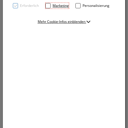
Erforderlich
Marketing
Personalisierung
Mehr Cookie-Infos einblenden
Stilvoll trinken mit der Vakuumflasche aus recyceltem
Edelstahl. Hält lange heiß oder kalt, 630 ml Volumen,
edle Akazienholz-Details. Gravierte Werbung sorgt für
dauerhafte Markenpräsenz – ideal als hochwertiges
Werbegeschenk.
Stilvoll trinken mit der Vakuumflasche aus recyceltem
Edelstahl. Hält lange heiß oder kalt, 630 ml Volumen,