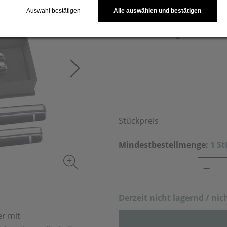
Etui. Durch die verchromten
Auswahl bestätigen
Alle auswählen und bestätigen
das Set seine elegante Optik
beiden Schreibgeräten recht
Stückpreis
Mindestbestellmenge:
1 S
Derzeit nich
t lagernd / nic
r mit