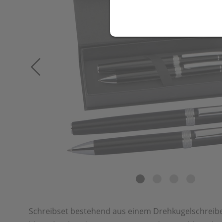
Schreibset bestehend aus einem Drehkugelschreibe