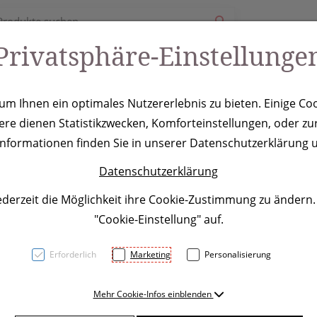
Privatsphäre-Einstellunge
ury
Werbeartikel
Leistungen
Coole Eventideen
m Ihnen ein optimales Nutzererlebnis zu bieten. Einige Coo
ere dienen Statistikzwecken, Komforteinstellungen, oder zur
ibset Karlovac
 Informationen finden Sie in unserer Datenschutzerklärung u
Datenschutzerklärung
ederzeit die Möglichkeit ihre Cookie-Zustimmung zu ändern
"Cookie-Einstellung" auf.
Erforderlich
Marketing
Personalisierung
Schreibset bestehend aus e
Mehr Cookie-Infos einblenden
Systemmine und einem blaus