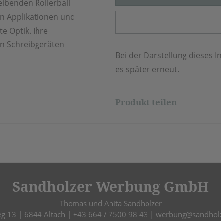
ibenden Rollerball
en Applikationen und
te Optik. Ihre
en Schreibgeräten
Bei der Darstellung dieses In
es später erneut.
Produkt teilen
Sandholzer Werbung GmbH
Thomas und Anita Sandholzer
eg 13 | 6844 Altach |
+43 664 / 7500 98 43
|
werbung@sandholz