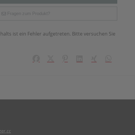
Fragen zum Produkt?
halts ist ein Fehler aufgetreten. Bitte versuchen Sie
Facebook
X (#[creator\plugin\share\core\struct
Pinterest
LinkedIn
Xing
WhatsApp (#
er.cc