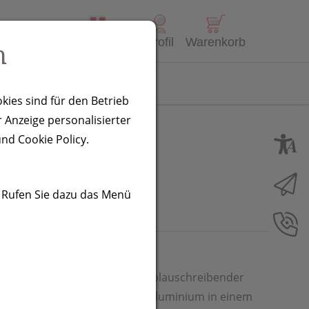
Alle Produkte
Profil
Warenkorb
n
Kontakt
kies sind für den Betrieb
 Anzeige personalisierter
nd Cookie Policy.
. Rufen Sie dazu das Menü
inem Drehkugelschreiber mit blauschreibender
chreibenden Rollerball aus Aluminium in einem