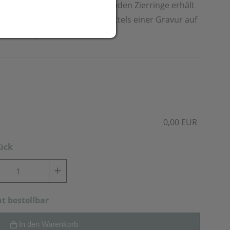
 Applikationen und die funkelnden Zierringe erhält
. Ihre Werbung bringen wir mittels einer Gravur auf
s vom Clip an.
0,00 EUR
tück
ht bestellbar
In den Warenkorb