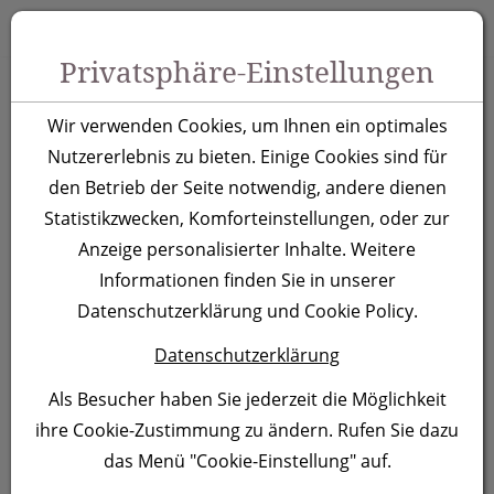
Zum Inhalt springen [AK + 0]
Zum Hauptmenü springen [AK + 1]
Zu Menüs Produkt-Kategorien / Kontakt springen [AK + 2]
Zu Menüs Mein Account, Warenkorb springen [AK + 3]
Zum "Barrierefreiheits-Menü" springen [AK + 4]
Zu den Inhalten im Fußbereich springen [AK + 5]
Toggle 
Produktsuche
Privatsphäre-Einstellungen
Metall Kugelschreiber
Wir verwenden Cookies, um Ihnen ein optimales
New Jersey, gelb
Nutzererlebnis zu bieten. Einige Cookies sind für
den Betrieb der Seite notwendig, andere dienen
Statistikzwecken, Komforteinstellungen, oder zur
Artikelnummer:
055508
Anzeige personalisierter Inhalte. Weitere
Informationen finden Sie in unserer
Datenschutzerklärung und Cookie Policy.
Datenschutzerklärung
Als Besucher haben Sie jederzeit die Möglichkeit
ihre Cookie-Zustimmung zu ändern. Rufen Sie dazu
das Menü "Cookie-Einstellung" auf.