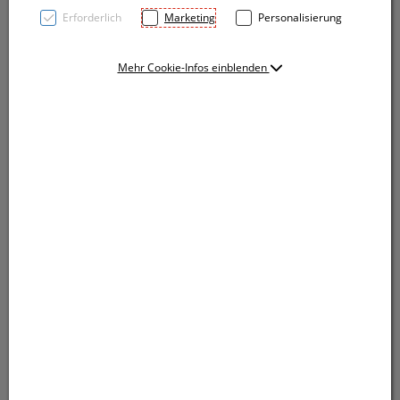
Erforderlich
Marketing
Personalisierung
Mehr Cookie-Infos einblenden
TOP PRICE! Schlanker Aluminium Kugelschreiber mit
rubber finish Oberfläche und blauschreibender Mine.
Ihre Werbung lasern wir rechts vom Clip.
TOP PRICE! Schlanker Aluminium Kugelschreiber mit
rubber finish Oberfläche und blauschreibender Mine.
Ihre Werbung lasern wir rechts vom Clip.