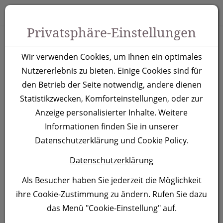
Zum Inhalt springen [AK + 0]
Zum Hauptmenü springen [AK + 1]
Zu Menüs Produkt-Kategorien / Kontakt springen [AK + 2]
Zu Menüs Mein Account, Warenkorb springen [AK + 3]
Zum "Barrierefreiheits-Menü" springen [AK + 4]
Zu den Inhalten im Fußbereich springen [AK + 5]
Toggle 
Produktsuche
Privatsphäre-Einstellungen
Metall Kugelschreiber
Wir verwenden Cookies, um Ihnen ein optimales
Kings Park, schwarz
Nutzererlebnis zu bieten. Einige Cookies sind für
den Betrieb der Seite notwendig, andere dienen
Statistikzwecken, Komforteinstellungen, oder zur
Artikelnummer:
048803
Anzeige personalisierter Inhalte. Weitere
Informationen finden Sie in unserer
Datenschutzerklärung und Cookie Policy.
Datenschutzerklärung
Als Besucher haben Sie jederzeit die Möglichkeit
ihre Cookie-Zustimmung zu ändern. Rufen Sie dazu
das Menü "Cookie-Einstellung" auf.