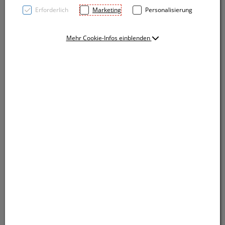
Erforderlich
Marketing
Personalisierung
Mehr Cookie-Infos einblenden
Schlanker Drehkugelschreiber aus Metall mit
blauschreibender Metallsystemmine. Die Krone sowie
der kleine Glitzerstein machen diesen Kugelschreiber
einzigartig. Die Werbung wird rechts vom Clip
gelasert.
Schlanker Drehkugelschreiber aus Metall mit
blauschreibender Metallsystemmine. Die Krone sowie