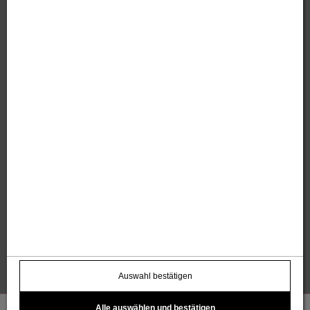
Sandholzer Werbung GmbH
Thomas und Anita Sandholzer
Altweg 13 | 6844 Altach |
+43 664 / 7500 98
43
|
werbung@sandholzer.cc
Kontakt
Datenschutz
Impressum
AGB
Widerrufsbelehrung
Barrierefreiheitserklärung
Kostenloser Infoletter
name@email.com >
Auswahl bestätigen
Alle auswählen und bestätigen