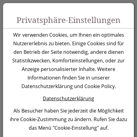
Zum Inhalt springen [AK + 0]
Zum Hauptmenü springen [AK + 1]
Zu Menüs Produkt-Kategorien / Kontakt springen [AK + 2]
Zu Menüs Mein Account, Warenkorb springen [AK + 3]
Zum "Barrierefreiheits-Menü" springen [AK + 4]
Zu den Inhalten im Fußbereich springen [AK + 5]
Toggle 
Produktsuche
Privatsphäre-Einstellungen
Metall Kugelschreiber
Wir verwenden Cookies, um Ihnen ein optimales
Kings Park
Nutzererlebnis zu bieten. Einige Cookies sind für
den Betrieb der Seite notwendig, andere dienen
Statistikzwecken, Komforteinstellungen, oder zur
Artikelnummer:
0488
Anzeige personalisierter Inhalte. Weitere
Informationen finden Sie in unserer
Datenschutzerklärung und Cookie Policy.
Datenschutzerklärung
Als Besucher haben Sie jederzeit die Möglichkeit
ihre Cookie-Zustimmung zu ändern. Rufen Sie dazu
das Menü "Cookie-Einstellung" auf.