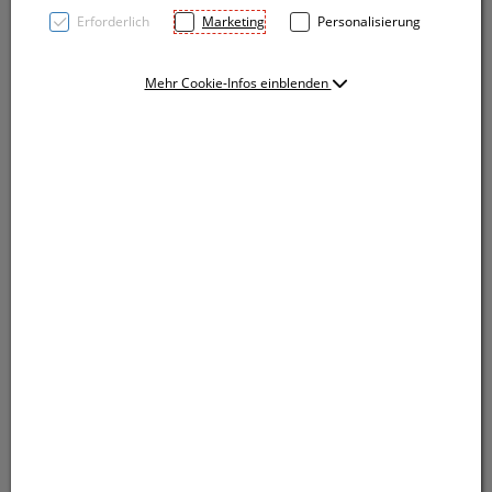
Erforderlich
Marketing
Personalisierung
Mehr Cookie-Infos einblenden
Schlanker Drehkugelschreiber aus Metall mit
blauschreibender Metallsystemmine. Die Krone sowie
der kleine Glitzerstein machen diesen Kugelschreiber
einzigartig. Die Werbung wird rechts vom Clip
gelasert.
Schlanker Drehkugelschreiber aus Metall mit
blauschreibender Metallsystemmine. Die Krone sowie