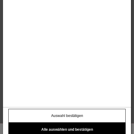
Sandholzer Werbung GmbH
Thomas und Anita Sandholzer
Altweg 13 | 6844 Altach |
+43 664 / 7500 98
43
|
werbung@sandholzer.cc
Kontakt
Datenschutz
Impressum
AGB
Widerrufsbelehrung
Barrierefreiheitserklärung
Kostenloser Infoletter
name@email.com >
Auswahl bestätigen
Alle auswählen und bestätigen