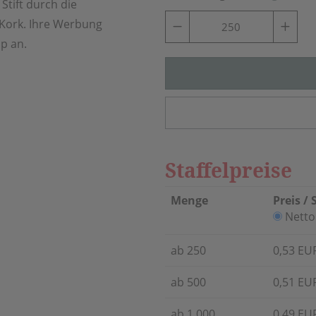
Stift durch die
 Kork. Ihre Werbung
ip an.
Staffelpreise
Menge
Preis / 
Netto
ab 250
0,53 EU
ab 500
0,51 EU
ab 1.000
0,49 EU