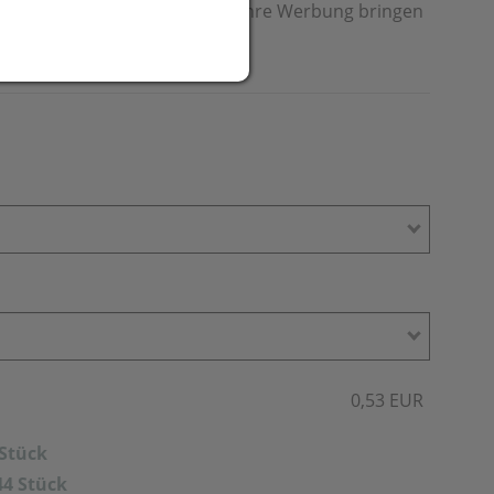
 und der Griffzone aus Kork. Ihre Werbung bringen
r rechts vom Clip an.
0,53 EUR
 Stück
44 Stück