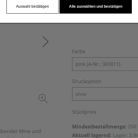
mattgoldenen Applikationen
Auswahl bestätigen
Alle auswählen und bestätigen
wir mittels einer Lasergravu
Farbe
pink (A-Nr.: 369011)
Druckoption
ohne
Stückpreis
Mindestbestellmenge:
250
eibender Mine und
Aktuell lagernd:
Lager: 3.9