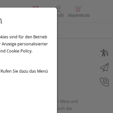
Alle Produkte
Profil
Warenkorb
n
Kontakt
kies sind für den Betrieb
 Anzeige personalisierter
i, pink
nd Cookie Policy.
. Rufen Sie dazu das Menü
us Metall mit blauschreibender Mine und
re Optik erhält dieser Stift durch die