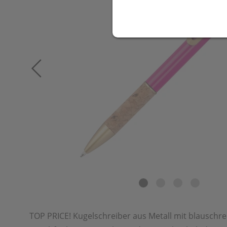
TOP PRICE! Kugelschreiber aus Metall mit blauschr