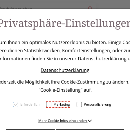
Privatsphäre-Einstellunge
ury
Werbeartikel
Leistungen
Coole Eventideen
m Ihnen ein optimales Nutzererlebnis zu bieten. Einige Coo
ere dienen Statistikzwecken, Komforteinstellungen, oder zur
schreiber Capr
 Informationen finden Sie in unserer Datenschutzerklärung u
Datenschutzerklärung
ederzeit die Möglichkeit ihre Cookie-Zustimmung zu ändern
"Cookie-Einstellung" auf.
Erforderlich
Marketing
Personalisierung
TOP PRICE! Kugelschreiber a
Mehr Cookie-Infos einblenden
Touchfunktion. Seine besonde