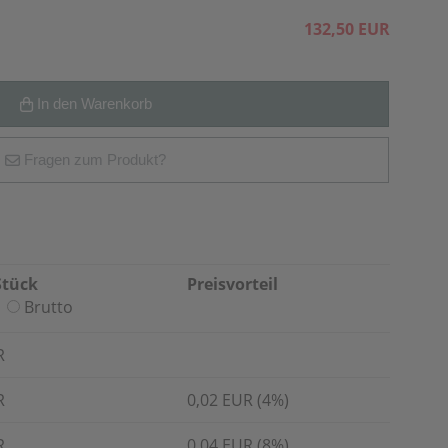
132,50 EUR
In den Warenkorb
Fragen zum Produkt?
Stück
Preisvorteil
Brutto
R
R
0,02 EUR (4%)
R
0,04 EUR (8%)