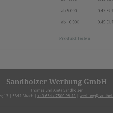
ab 5.000
0,47 EU
ab 10.000
0,45 EU
Produkt teilen
Sandholzer Werbung GmbH
Thomas und Anita Sandholzer
eg 13 | 6844 Altach |
+43 664 / 7500 98 43
|
werbung@sandholz