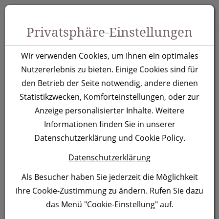
Zum Inhalt springen [AK + 0]
Zum Hauptmenü springen [AK + 1]
Zu Menüs Produkt-Kategorien / Kontakt springen [AK + 2]
Zu Menüs Mein Account, Warenkorb springen [AK + 3]
Zum "Barrierefreiheits-Menü" springen [AK + 4]
Zu den Inhalten im Fußbereich springen [AK + 5]
Toggle 
Produktsuche
Privatsphäre-Einstellungen
Metall Kugelschreiber
Wir verwenden Cookies, um Ihnen ein optimales
Ascot, türkis
Nutzererlebnis zu bieten. Einige Cookies sind für
den Betrieb der Seite notwendig, andere dienen
Statistikzwecken, Komforteinstellungen, oder zur
Artikelnummer:
333914
Anzeige personalisierter Inhalte. Weitere
Informationen finden Sie in unserer
Datenschutzerklärung und Cookie Policy.
Datenschutzerklärung
Als Besucher haben Sie jederzeit die Möglichkeit
ihre Cookie-Zustimmung zu ändern. Rufen Sie dazu
das Menü "Cookie-Einstellung" auf.