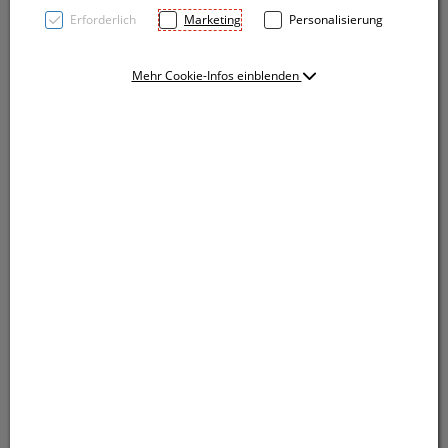
Erforderlich
Marketing
Personalisierung
Mehr Cookie-Infos einblenden
TOP PRICE! Aluminium Kugelschreiber mit farbiger
Metallic-Lackierung und einer blauschreibenden
Großraummine. Ihre Werbung lasern wir rechts vom
Clip.
TOP PRICE! Aluminium Kugelschreiber mit farbiger
Metallic-Lackierung und einer blauschreibenden
Großraummine. Ihre Werbung lasern wir rechts vom