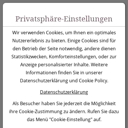
Zum Inhalt springen [AK + 0]
Zum Hauptmenü springen [AK + 1]
Zu Menüs Produkt-Kategorien / Kontakt springen [AK + 2]
Zu Menüs Mein Account, Warenkorb springen [AK + 3]
Zum "Barrierefreiheits-Menü" springen [AK + 4]
Zu den Inhalten im Fußbereich springen [AK + 5]
Toggle 
Produktsuche
Privatsphäre-Einstellungen
Metall-Holz-
Wir verwenden Cookies, um Ihnen ein optimales
Schlüsselanhänger
Nutzererlebnis zu bieten. Einige Cookies sind für
den Betrieb der Seite notwendig, andere dienen
Baltrum
Statistikzwecken, Komforteinstellungen, oder zur
Anzeige personalisierter Inhalte. Weitere
Artikelnummer:
1489
Informationen finden Sie in unserer
Datenschutzerklärung und Cookie Policy.
Datenschutzerklärung
Als Besucher haben Sie jederzeit die Möglichkeit
ihre Cookie-Zustimmung zu ändern. Rufen Sie dazu
das Menü "Cookie-Einstellung" auf.