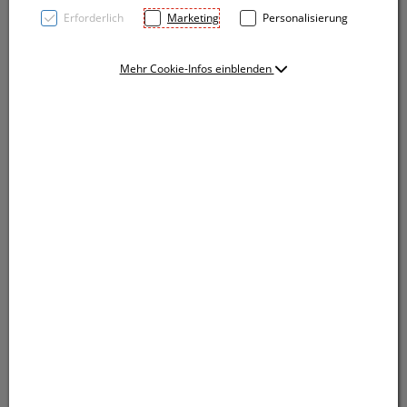
Erforderlich
Marketing
Personalisierung
Mehr Cookie-Infos einblenden
Eleganter Schlüsselanhänger aus Metall mit einem
Holzinlay aus Buchenholz auf das wir Ihre Werbung
lasern.
Eleganter Schlüsselanhänger aus Metall mit einem
Holzinlay aus Buchenholz auf das wir Ihre Werbung