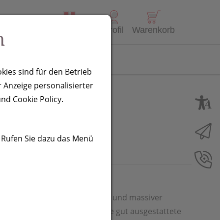
Alle Produkte
Profil
Warenkorb
n
Kontakt
kies sind für den Betrieb
 Anzeige personalisierter
nd Cookie Policy.
. Rufen Sie dazu das Menü
 mit titanbeschichteten Klingen und massiver
Das perfekte Accessoire für jede gut ausgestattete