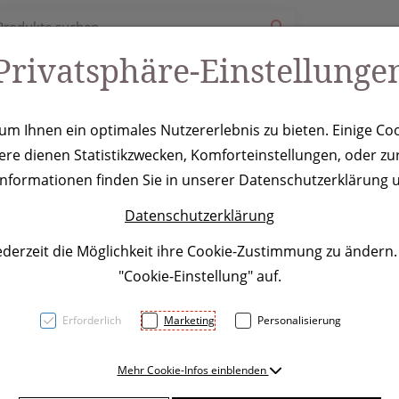
Privatsphäre-Einstellunge
ury
Werbeartikel
Leistungen
Coole Eventideen
m Ihnen ein optimales Nutzererlebnis zu bieten. Einige Coo
ere dienen Statistikzwecken, Komforteinstellungen, oder zur
Berlin, beige
 Informationen finden Sie in unserer Datenschutzerklärung u
Datenschutzerklärung
ederzeit die Möglichkeit ihre Cookie-Zustimmung zu ändern
"Cookie-Einstellung" auf.
Erforderlich
Marketing
Personalisierung
14-teiliges Messerblock-Set
Mehr Cookie-Infos einblenden
Halterung aus Holz (Pinie). 