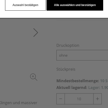
Küche und eine hervorragend
Auswahl bestätigen
Alle auswählen und bestätigen
auf den Messerblock.
Druckoption
ohne
Stückpreis
Mindestbestellmenge:
10 
Aktuell lagernd:
Lager: 1.9
 Klingen und massiver