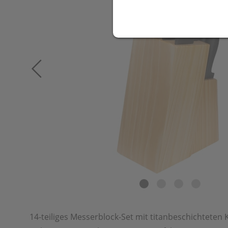
14-teiliges Messerblock-Set mit titanbeschichteten