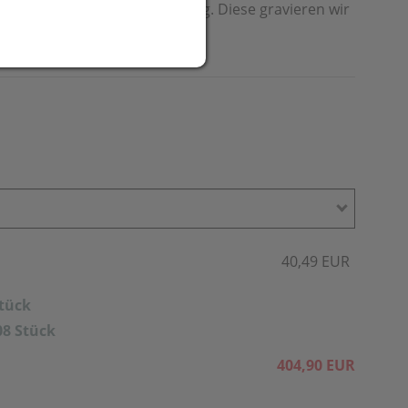
e Plattform für Ihre Werbung. Diese gravieren wir
40,49 EUR
Stück
08 Stück
404,90 EUR