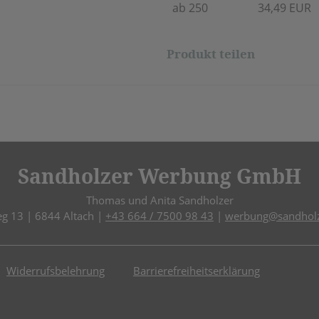
ab 250
34,49 EUR
Produkt teilen
Sandholzer Werbung GmbH
Thomas und Anita Sandholzer
eg 13 | 6844 Altach |
+43 664 / 7500 98 43
|
werbung@sandholz
Widerrufsbelehrung
Barrierefreiheitserklärung