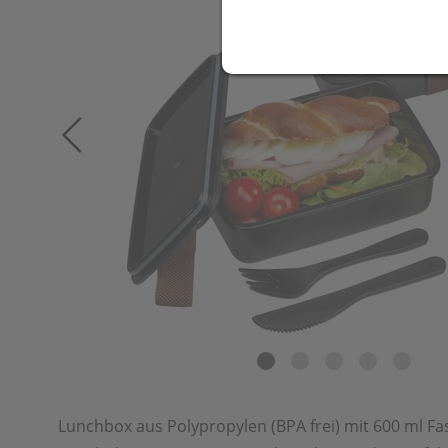
Lunchbox aus Polypropylen (BPA frei) mit 600 ml F