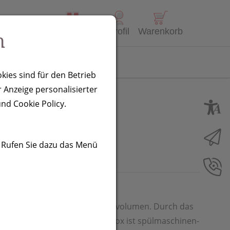
Alle Produkte
Profil
Warenkorb
n
Kontakt
kies sind für den Betrieb
 Anzeige personalisierter
nd Cookie Policy.
. Rufen Sie dazu das Menü
(BPA frei) mit 600 ml Fassungsvolumen. Durch das
ox der perfekte Begleiter. Die Box ist spülmaschinen-