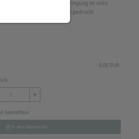
Zur Beachtung: Die Werbeanbringung ist nicht
e Werbung wird auf den Deckel gedruckt.
0,00 EUR
tück
ht bestellbar
In den Warenkorb