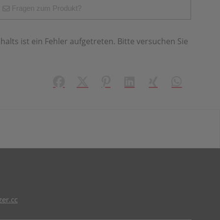
Fragen zum Produkt?
halts ist ein Fehler aufgetreten. Bitte versuchen Sie
Facebook
X (#[creator\plugin\share\core\struct
Pinterest
LinkedIn
Xing
WhatsApp (#
er.cc