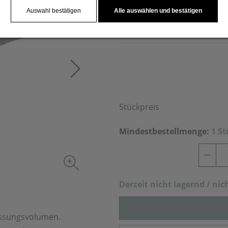
sowie mikrowellengeeignet. 
Auswahl bestätigen
Alle auswählen und bestätigen
spülmaschinengeeignet. Ihr
Stückpreis
Mindestbestellmenge:
1 S
Derzeit nich
t lagernd / nic
assungsvolumen.