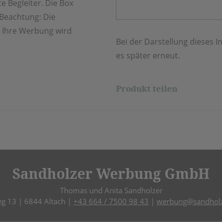
te Begleiter. Die Box
 Beachtung: Die
 Ihre Werbung wird
Bei der Darstellung dieses In
es später erneut.
Produkt teilen
Sandholzer Werbung GmbH
Thomas und Anita Sandholzer
eg 13 | 6844 Altach |
+43 664 / 7500 98 43
|
werbung@sandholz