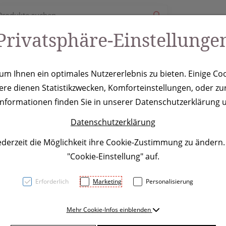
Privatsphäre-Einstellunge
ury
Werbeartikel
Leistungen
Coole Eventideen
m Ihnen ein optimales Nutzererlebnis zu bieten. Einige Coo
ere dienen Statistikzwecken, Komforteinstellungen, oder zur
ter Nucia
 Informationen finden Sie in unserer Datenschutzerklärung u
Datenschutzerklärung
ederzeit die Möglichkeit ihre Cookie-Zustimmung zu ändern
"Cookie-Einstellung" auf.
Erforderlich
Marketing
Personalisierung
Luftbefeuchter mit farbwech
Mehr Cookie-Infos einblenden
Luftbefeuchter hat ein Fass