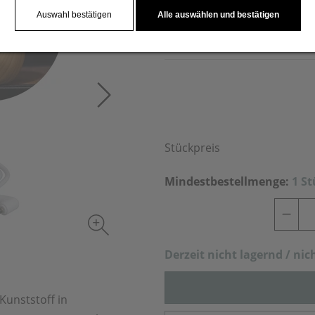
Luftbefeuchter mit dem bei
Auswahl bestätigen
Alle auswählen und bestätigen
den Luftbefeuchter.
Stückpreis
Mindestbestellmenge:
1 S
Derzeit nich
t lagernd / nic
Kunststoff in