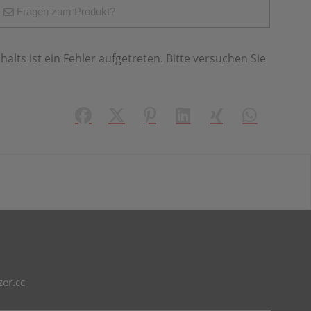
Fragen zum Produkt?
halts ist ein Fehler aufgetreten. Bitte versuchen Sie
Facebook
X (#[creator\plugin\share\core\struct
Pinterest
LinkedIn
Xing
WhatsApp (#
er.cc