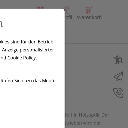
Alle Produkte
Profil
Warenkorb
n
Kontakt
kies sind für den Betrieb
 Anzeige personalisierter
nd Cookie Policy.
. Rufen Sie dazu das Menü
selndem LED-Licht aus Kunststoff in Holzoptik. Der
ungsvolumen von ca. 130 ml. Betrieben wird der