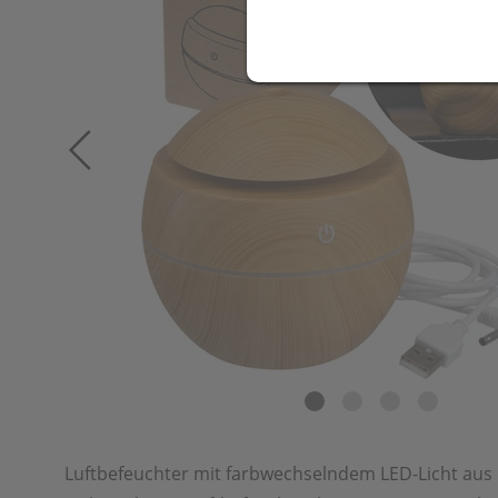
Luftbefeuchter mit farbwechselndem LED-Licht aus 