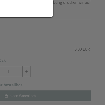
liegendem USB-Kabel. Ihre Werbung drucken wir auf
0,00 EUR
tück
ht bestellbar
In den Warenkorb