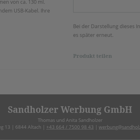
men von ca. 130 ml.
endem USB-Kabel. Ihre
Bei der Darstellung dieses In
es später erneut.
Produkt teilen
Sandholzer Werbung GmbH
Thomas und Anita Sandholzer
eg 13 | 6844 Altach |
+43 664 / 7500 98 43
|
werbung@sandholz