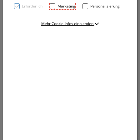
Erforderlich
Marketing
Personalisierung
Mehr Cookie-Infos einblenden
Rechteckiger Schlüsselanhänger mit integriertem LED
Lämpchen und Schlüsselring aus Metall. Zwei
Knopfzellen sind im Lieferumfang bereits enthalten.
Ihre Werbung drucken wir auf die Seite gegenüber
des Druckknopfes.