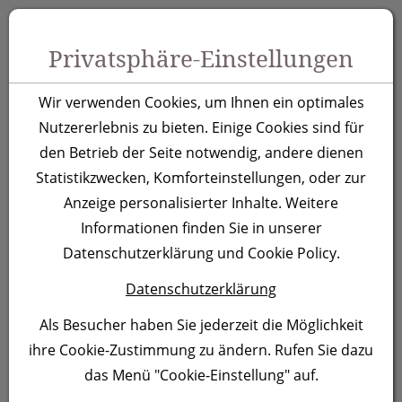
Zum Inhalt springen [AK + 0]
Zum Hauptmenü springen [AK + 1]
Zu Menüs Produkt-Kategorien / Kontakt springen [AK + 2]
Zu Menüs Mein Account, Warenkorb springen [AK + 3]
Zum "Barrierefreiheits-Menü" springen [AK + 4]
Zu den Inhalten im Fußbereich springen [AK + 5]
Toggle 
Produktsuche
Privatsphäre-Einstellungen
LED
Wir verwenden Cookies, um Ihnen ein optimales
Schlüsselanhänger
Nutzererlebnis zu bieten. Einige Cookies sind für
den Betrieb der Seite notwendig, andere dienen
Bath, rot
Statistikzwecken, Komforteinstellungen, oder zur
Anzeige personalisierter Inhalte. Weitere
Artikelnummer:
231105
Informationen finden Sie in unserer
Datenschutzerklärung und Cookie Policy.
Datenschutzerklärung
Als Besucher haben Sie jederzeit die Möglichkeit
ihre Cookie-Zustimmung zu ändern. Rufen Sie dazu
das Menü "Cookie-Einstellung" auf.